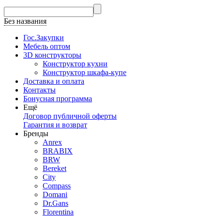
Без названия
Гос.Закупки
Мебель оптом
3D конструкторы
Конструктор кухни
Конструктор шкафа-купе
Доставка и оплата
Контакты
Бонусная программа
Ещё
Договор публичной оферты
Гарантия и возврат
Бренды
Anrex
BRABIX
BRW
Bereket
City
Compass
Domani
Dr.Gans
Florentina