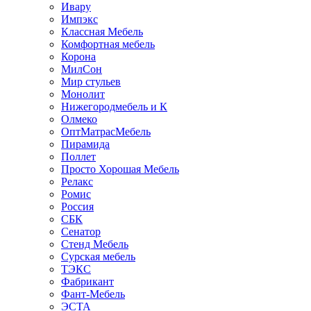
Ивару
Импэкс
Классная Мебель
Комфортная мебель
Корона
МилСон
Мир стульев
Монолит
Нижегородмебель и К
Олмеко
ОптМатрасМебель
Пирамида
Поллет
Просто Хорошая Мебель
Релакс
Ромис
Россия
СБК
Сенатор
Стенд Мебель
Сурская мебель
ТЭКС
Фабрикант
Фант-Мебель
ЭСТА