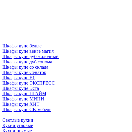
Шкафы купе белые
Шкафы купе венге магия
Шкафы купе дуб молочный
Шкафы купе дуб сонома
Шкафы купе со склада
Шкафы купе Сенатор
Шкафы купе Е1
Шкафы купе ЭКСПРЕСС
Шкафы купе Эста
Шкафы купе ПРАЙМ
Шкафы купе МИНИ
Шкафы купе ХИТ
Шкафы купе СВ-мебель
Светлые кухни
Кухни угловые
Кухни прямые