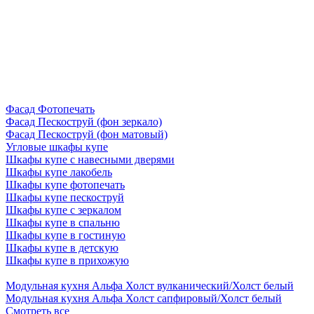
Фасад Фотопечать
Фасад Пескоструй (фон зеркало)
Фасад Пескоструй (фон матовый)
Угловые шкафы купе
Шкафы купе с навесными дверями
Шкафы купе лакобель
Шкафы купе фотопечать
Шкафы купе пескоструй
Шкафы купе с зеркалом
Шкафы купе в спальню
Шкафы купе в гостиную
Шкафы купе в детскую
Шкафы купе в прихожую
Модульная кухня Альфа Холст вулканический/Холст белый
Модульная кухня Альфа Холст сапфировый/Холст белый
Смотреть все