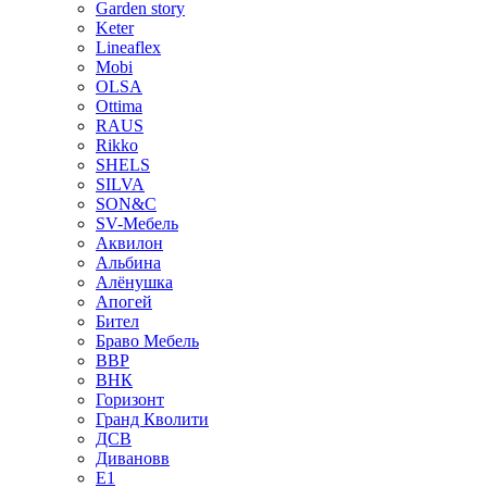
Garden story
Keter
Lineaflex
Mobi
OLSA
Ottima
RAUS
Rikko
SHELS
SILVA
SON&C
SV-Мебель
Аквилон
Альбина
Алёнушка
Апогей
Бител
Браво Мебель
ВВР
ВНК
Горизонт
Гранд Кволити
ДСВ
Дивановв
Е1