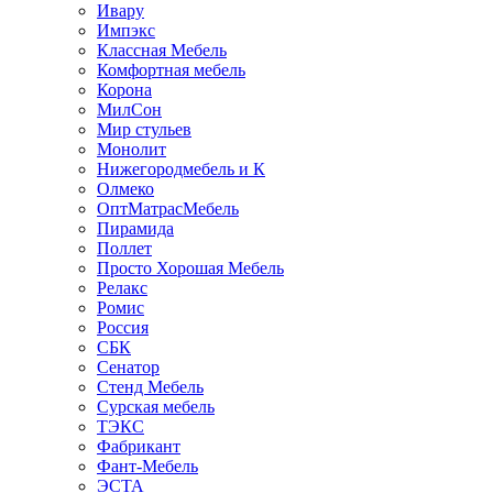
Ивару
Импэкс
Классная Мебель
Комфортная мебель
Корона
МилСон
Мир стульев
Монолит
Нижегородмебель и К
Олмеко
ОптМатрасМебель
Пирамида
Поллет
Просто Хорошая Мебель
Релакс
Ромис
Россия
СБК
Сенатор
Стенд Мебель
Сурская мебель
ТЭКС
Фабрикант
Фант-Мебель
ЭСТА