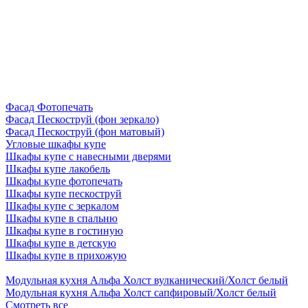
Фасад Фотопечать
Фасад Пескоструй (фон зеркало)
Фасад Пескоструй (фон матовый)
Угловые шкафы купе
Шкафы купе с навесными дверями
Шкафы купе лакобель
Шкафы купе фотопечать
Шкафы купе пескоструй
Шкафы купе с зеркалом
Шкафы купе в спальню
Шкафы купе в гостиную
Шкафы купе в детскую
Шкафы купе в прихожую
Модульная кухня Альфа Холст вулканический/Холст белый
Модульная кухня Альфа Холст сапфировый/Холст белый
Смотреть все