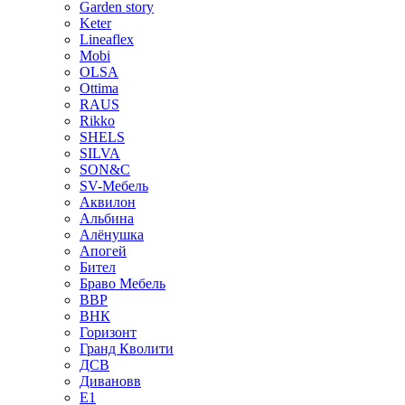
Garden story
Keter
Lineaflex
Mobi
OLSA
Ottima
RAUS
Rikko
SHELS
SILVA
SON&C
SV-Мебель
Аквилон
Альбина
Алёнушка
Апогей
Бител
Браво Мебель
ВВР
ВНК
Горизонт
Гранд Кволити
ДСВ
Дивановв
Е1