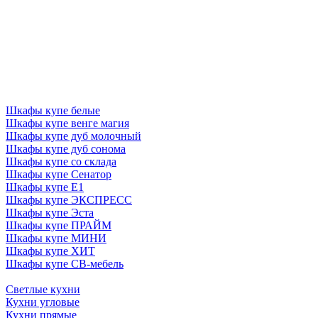
Шкафы купе белые
Шкафы купе венге магия
Шкафы купе дуб молочный
Шкафы купе дуб сонома
Шкафы купе со склада
Шкафы купе Сенатор
Шкафы купе Е1
Шкафы купе ЭКСПРЕСС
Шкафы купе Эста
Шкафы купе ПРАЙМ
Шкафы купе МИНИ
Шкафы купе ХИТ
Шкафы купе СВ-мебель
Светлые кухни
Кухни угловые
Кухни прямые