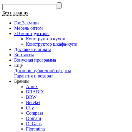
Без названия
Гос.Закупки
Мебель оптом
3D конструкторы
Конструктор кухни
Конструктор шкафа-купе
Доставка и оплата
Контакты
Бонусная программа
Ещё
Договор публичной оферты
Гарантия и возврат
Бренды
Anrex
BRABIX
BRW
Bereket
City
Compass
Domani
Dr.Gans
Florentina