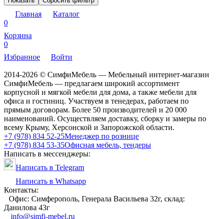
Показать
Сбросить фильтр
Главная
Каталог
0
Корзина
0
Избранное
Войти
2014-2026 © СимфиМебель — Мебельный интернет-магазин
СимфиМебель — предлагаем широкий ассортимент
корпусной и мягкой мебели для дома, а также мебели для
офиса и гостиниц. Участвуем в тенедерах, работаем по
прямым договорам. Более 50 производителей и 20 000
наименований. Осуществляем доставку, сборку и замеры по
всему Крыму, Херсонской и Запорожской области.
+7 (978) 834 52-25
Менеджер по рознице
+7 (978) 834 53-35
Офисная мебель, тендеры
Написать в мессенджеры:
Написать в Telegram
Написать в Whatsapp
Контакты:
Офис: Симферополь, Генерала Васильева 32г, склад:
Данилова 43г
info@simfi-mebel.ru