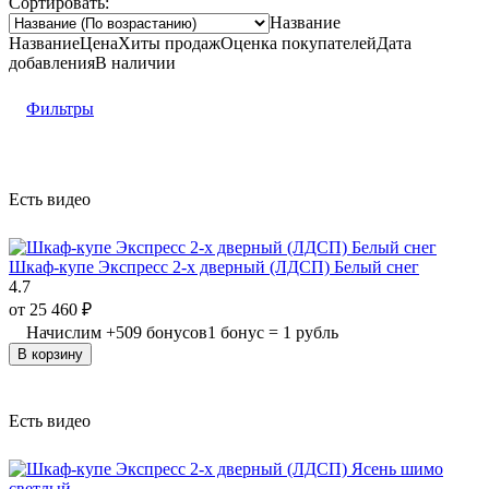
Сортировать:
Название
Название
Цена
Хиты продаж
Оценка
покупателей
Дата
добавления
В наличии
Фильтры
Есть видео
Шкаф-купе Экспресс 2-х дверный (ЛДСП) Белый снег
4.7
от
25 460
₽
Начислим
+
509
бонусов
1 бонус = 1 рубль
В корзину
Есть видео