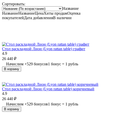
Сортировать:
Название
Название
Название
Цена
Хиты продаж
Оценка
покупателей
Дата добавления
В наличии
Стол раскладной Лион (Lyon rattan table) графит
4.9
26 440
₽
Начислим
+
529
бонусов
1 бонус = 1 рубль
В корзину
Стол раскладной Лион (Lyon rattan table) коричневый
4.9
26 440
₽
Начислим
+
529
бонусов
1 бонус = 1 рубль
В корзину