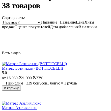
38 товаров
Сортировать:
Название
Название
Цена
Хиты
продаж
Оценка
покупателей
Дата добавления
В наличии
Есть видео
Матрас Ботичелли (BOTTICCELLI)
5.0
от
16 930
₽
21 990
₽
-23%
Начислим
+
339
бонусов
1 бонус = 1 рубль
В корзину
Матрас Азалия люкс