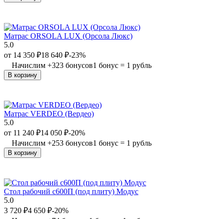
Матрас ORSOLA LUX (Орсола Люкс)
5.0
от
14 350
₽
18 640
₽
-23%
Начислим
+
323
бонусов
1 бонус = 1 рубль
В корзину
Матрас VERDEO (Вердео)
5.0
от
11 240
₽
14 050
₽
-20%
Начислим
+
253
бонусов
1 бонус = 1 рубль
В корзину
Стол рабочий с600П (под плиту) Модус
5.0
3 720
₽
4 650
₽
-20%