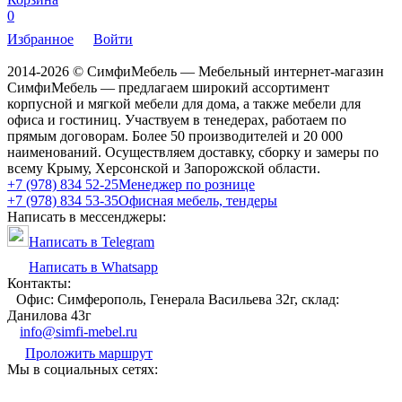
0
Избранное
Войти
2014-2026 © СимфиМебель — Мебельный интернет-магазин
СимфиМебель — предлагаем широкий ассортимент
корпусной и мягкой мебели для дома, а также мебели для
офиса и гостиниц. Участвуем в тенедерах, работаем по
прямым договорам. Более 50 производителей и 20 000
наименований. Осуществляем доставку, сборку и замеры по
всему Крыму, Херсонской и Запорожской области.
+7 (978) 834 52-25
Менеджер по рознице
+7 (978) 834 53-35
Офисная мебель, тендеры
Написать в мессенджеры:
Написать в Telegram
Написать в Whatsapp
Контакты:
Офис: Симферополь, Генерала Васильева 32г, склад:
Данилова 43г
info@simfi-mebel.ru
Проложить маршрут
Мы в социальных сетях: