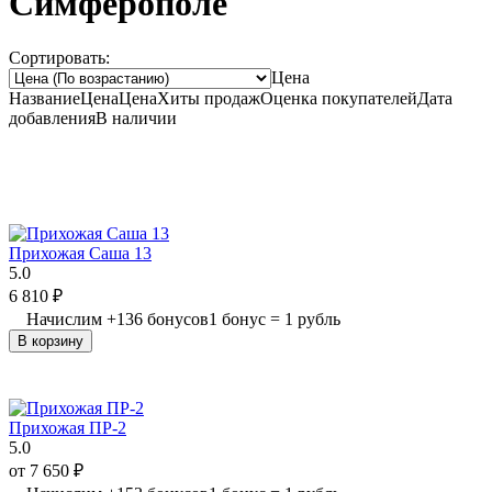
Симферополе
Сортировать:
Цена
Название
Цена
Цена
Хиты продаж
Оценка
покупателей
Дата
добавления
В наличии
Прихожая Саша 13
5.0
6 810
₽
Начислим
+
136
бонусов
1 бонус = 1 рубль
В корзину
Прихожая ПР-2
5.0
от
7 650
₽