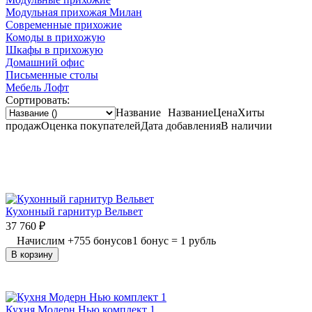
Модульная прихожая Милан
Современные прихожие
Комоды в прихожую
Шкафы в прихожую
Домашний офис
Письменные столы
Мебель Лофт
Сортировать:
Название
Название
Цена
Хиты
продаж
Оценка
покупателей
Дата добавления
В наличии
Кухонный гарнитур Вельвет
37 760
₽
Начислим
+
755
бонусов
1 бонус = 1 рубль
В корзину
Кухня Модерн Нью комплект 1