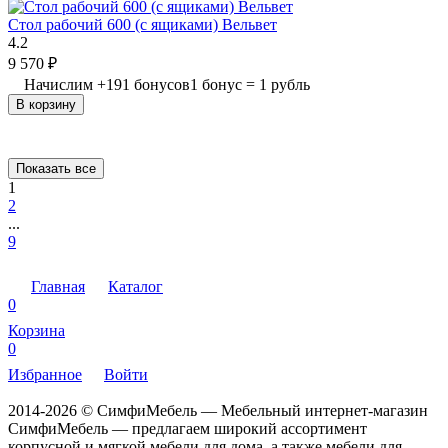
Стол рабочий 600 (с ящиками) Вельвет
4.2
9 570
₽
Начислим
+
191
бонусов
1 бонус = 1 рубль
В корзину
Показать все
1
2
...
9
Главная
Каталог
0
Корзина
0
Избранное
Войти
2014-2026 © СимфиМебель — Мебельный интернет-магазин
СимфиМебель — предлагаем широкий ассортимент
корпусной и мягкой мебели для дома, а также мебели для