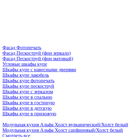
Фасад Фотопечать
Фасад Пескоструй (фон зеркало)
Фасад Пескоструй (фон матовый)
Угловые шкафы купе
Шкафы купе с навесными дверями
Шкафы купе лакобель
Шкафы купе фотопечать
Шкафы купе пескоструй
Шкафы купе с зеркалом
Шкафы купе в спальню
Шкафы купе в гостиную
Шкафы купе в детскую
Шкафы купе в прихожую
Модульная кухня Альфа Холст вулканический/Холст белый
Модульная кухня Альфа Холст сапфировый/Холст белый
Смотреть все