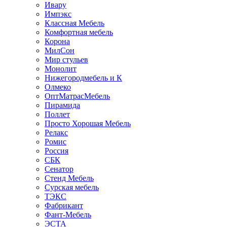
Ивару
Импэкс
Классная Мебель
Комфортная мебель
Корона
МилСон
Мир стульев
Монолит
Нижегородмебель и К
Олмеко
ОптМатрасМебель
Пирамида
Поллет
Просто Хорошая Мебель
Релакс
Ромис
Россия
СБК
Сенатор
Стенд Мебель
Сурская мебель
ТЭКС
Фабрикант
Фант-Мебель
ЭСТА