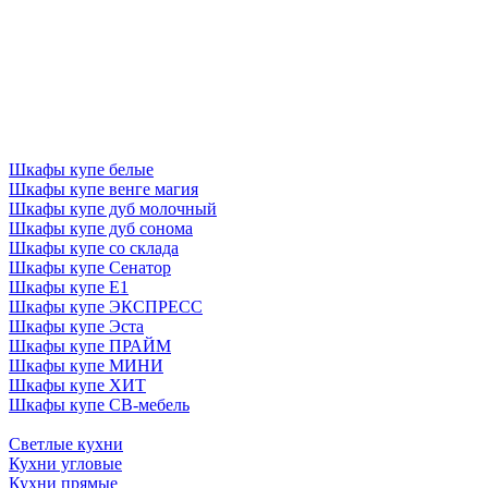
Шкафы купе белые
Шкафы купе венге магия
Шкафы купе дуб молочный
Шкафы купе дуб сонома
Шкафы купе со склада
Шкафы купе Сенатор
Шкафы купе Е1
Шкафы купе ЭКСПРЕСС
Шкафы купе Эста
Шкафы купе ПРАЙМ
Шкафы купе МИНИ
Шкафы купе ХИТ
Шкафы купе СВ-мебель
Светлые кухни
Кухни угловые
Кухни прямые