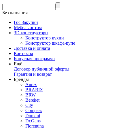
Без названия
Гос.Закупки
Мебель оптом
3D конструкторы
Конструктор кухни
Конструктор шкафа-купе
Доставка и оплата
Контакты
Бонусная программа
Ещё
Договор публичной оферты
Гарантия и возврат
Бренды
Anrex
BRABIX
BRW
Bereket
City
Compass
Domani
Dr.Gans
Florentina