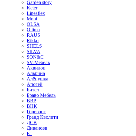
Garden story
Keter
Lineaflex
Mobi
OLSA
Ottima
RAUS
Rikko
SHELS
SILVA
SON&C
SV-Мебель
Аквилон
Альбина
Алёнушка
Апогей
Бител
Браво Мебель
ВВР
ВНК
Горизонт
Гранд Кволити
ДСВ
Дивановв
Е1