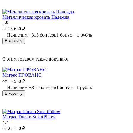
Металлическая кровать Надежда
5.0
от
15 630
₽
Начислим
+
313
бонусов
1 бонус = 1 рубль
В корзину
C этим товаром также покупают
Матрас ПРОВАНС
от
15 550
₽
Начислим
+
311
бонусов
1 бонус = 1 рубль
В корзину
Матрас Dream SmartPillow
4.7
от
22 150
₽