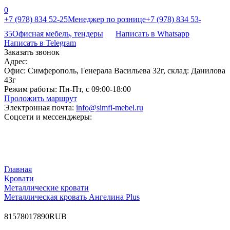
0
+7 (978) 834 52-25
Менеджер по рознице
+7 (978) 834 53-
35
Офисная мебель, тендеры
Написать в Whatsapp
Написать в Telegram
Заказать звонок
Адрес:
Офис: Симферополь, Генерала Васильева 32г, склад: Данилова
43г
Режим работы:
Пн-Пт, с 09:00-18:00
Проложить маршрут
Электронная почта:
info@simfi-mebel.ru
Соцсети и мессенджеры:
Главная
Кровати
Металлические кровати
Металлическая кровать Ангелина Plus
8
15780
17890
RUB