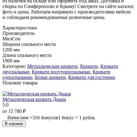
из наличия на складе или оформить под заказ. Доставка и
сборка по Симферополю и Крыму! Смотрите на сайте каталог,
фото и цены. Работаем напрямую с производителями мебели
и соблюдаем рекомендованные розничные цены.
Характеристики
Производитель
МилСон
Ширина спального места
1200 мм
Длина спального места
1900 мм
Категории:
Металлические кровати
,
Кровати
,
Кровати
двуспальные
,
Кровати полутороспальные
,
Кровати
односпальные
,
Белые кровати
,
Кровати для гостиниц
Похожие товары
Металлическая кровать Диана
5.0
от
15 780
₽
Начислим
+
316
бонусов
1 бонус = 1 рубль
В корзину