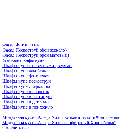
Фасад Фотопечать
Фасад Пескоструй (фон зеркало)
Фасад Пескоструй (фон матовый)
Угловые шкафы купе
Шкафы купе с навесными дверями
Шкафы купе лакобель
Шкафы купе фотопечать
Шкафы купе пескоструй
Шкафы купе с зеркалом
Шкафы купе в спальню
Шкафы купе в гостиную
Шкафы купе в детскую
Шкафы купе в прихожую
Модульная кухня Альфа Холст вулканический/Холст белый
Модульная кухня Альфа Холст сапфировый/Холст белый
Смотреть все