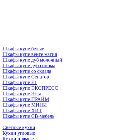
Шкафы купе белые
Шкафы купе венге магия
Шкафы купе дуб молочный
Шкафы купе дуб сонома
Шкафы купе со склада
Шкафы купе Сенатор
Шкафы купе Е1
Шкафы купе ЭКСПРЕСС
Шкафы купе Эста
Шкафы купе ПРАЙМ
Шкафы купе МИНИ
Шкафы купе ХИТ
Шкафы купе СВ-мебель
Светлые кухни
Кухни угловые
Кухни прямые