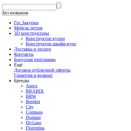
Без названия
Гос.Закупки
Мебель оптом
3D конструкторы
Конструктор кухни
Конструктор шкафа-купе
Доставка и оплата
Контакты
Бонусная программа
Ещё
Договор публичной оферты
Гарантия и возврат
Бренды
Anrex
BRABIX
BRW
Bereket
City
Compass
Domani
Dr.Gans
Florentina