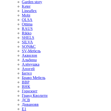
Garden story
Keter
Lineaflex
Mobi
OLSA
Ottima
RAUS
Rikko
SHELS
SILVA
SON&C
SV-Мебель
Аквилон
Альбина
Алёнушка
Апогей
Бител
Браво Мебель
ВВР
ВНК
Горизонт
Гранд Кволити
ДСВ
Дивановв
Е1