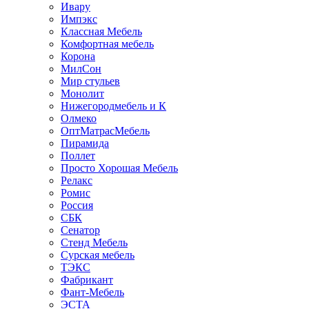
Ивару
Импэкс
Классная Мебель
Комфортная мебель
Корона
МилСон
Мир стульев
Монолит
Нижегородмебель и К
Олмеко
ОптМатрасМебель
Пирамида
Поллет
Просто Хорошая Мебель
Релакс
Ромис
Россия
СБК
Сенатор
Стенд Мебель
Сурская мебель
ТЭКС
Фабрикант
Фант-Мебель
ЭСТА