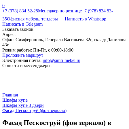
0
+7 (978) 834 52-25
Менеджер по рознице
+7 (978) 834 53-
35
Офисная мебель, тендеры
Написать в Whatsapp
Написать в Telegram
Заказать звонок
Адрес:
Офис: Симферополь, Генерала Васильева 32г, склад: Данилова
43г
Режим работы:
Пн-Пт, с 09:00-18:00
Проложить маршрут
Электронная почта:
info@simfi-mebel.ru
Соцсети и мессенджеры:
Главная
Шкафы купе
Шкафы купе 3 двери
Фасад Пескоструй (фон зеркало)
Фасад Пескоструй (фон зеркало) в