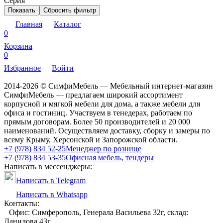
Серия
Показать
Сбросить фильтр
Главная
Каталог
0
Корзина
0
Избранное
Войти
2014-2026 © СимфиМебель — Мебельный интернет-магазин
СимфиМебель — предлагаем широкий ассортимент
корпусной и мягкой мебели для дома, а также мебели для
офиса и гостиниц. Участвуем в тенедерах, работаем по
прямым договорам. Более 50 производителей и 20 000
наименований. Осуществляем доставку, сборку и замеры по
всему Крыму, Херсонской и Запорожской области.
+7 (978) 834 52-25
Менеджер по рознице
+7 (978) 834 53-35
Офисная мебель, тендеры
Написать в мессенджеры:
Написать в Telegram
Написать в Whatsapp
Контакты:
Офис: Симферополь, Генерала Васильева 32г, склад:
Данилова 43г