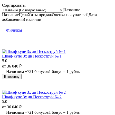
Сортировать:
Название
Название
Цена
Хиты продаж
Оценка
покупателей
Дата
добавления
В наличии
Фильтры
Шкаф купе 3х дв Пескоструй № 1
5.0
от
36 040
₽
Начислим
+
721
бонусов
1 бонус = 1 рубль
В корзину
Шкаф купе 3х дв Пескоструй № 2
5.0
от
36 040
₽
Начислим
+
721
бонусов
1 бонус = 1 рубль