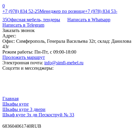
0
+7 (978) 834 52-25
Менеджер по рознице
+7 (978) 834 53-
35
Офисная мебель, тендеры
Написать в Whatsapp
Написать в Telegram
Заказать звонок
Адрес:
Офис: Симферополь, Генерала Васильева 32г, склад: Данилова
43г
Режим работы:
Пн-Пт, с 09:00-18:00
Проложить маршрут
Электронная почта:
info@simfi-mebel.ru
Соцсети и мессенджеры:
Главная
Шкафы купе
Шкафы купе 3 двери
Шкаф купе 3х дв Пескоструй № 33
68
36040
61740
RUB