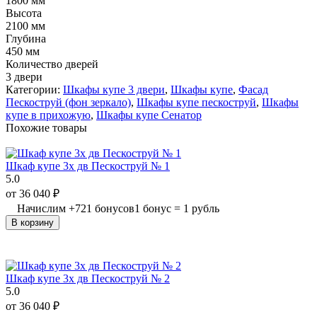
1800 мм
Высота
2100 мм
Глубина
450 мм
Количество дверей
3 двери
Категории:
Шкафы купе 3 двери
,
Шкафы купе
,
Фасад
Пескоструй (фон зеркало)
,
Шкафы купе пескоструй
,
Шкафы
купе в прихожую
,
Шкафы купе Сенатор
Похожие товары
Шкаф купе 3х дв Пескоструй № 1
5.0
от
36 040
₽
Начислим
+
721
бонусов
1 бонус = 1 рубль
В корзину
Шкаф купе 3х дв Пескоструй № 2
5.0
от
36 040
₽