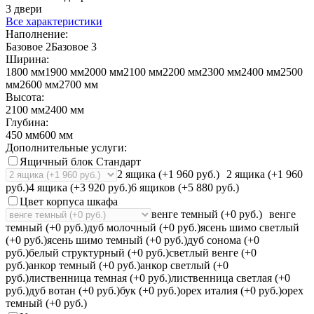
3 двери
Все характеристики
Наполнение:
Базовое 2
Базовое 3
Ширина:
1800 мм
1900 мм
2000 мм
2100 мм
2200 мм
2300 мм
2400 мм
2500
мм
2600 мм
2700 мм
Высота:
2100 мм
2400 мм
Глубина:
450 мм
600 мм
Дополнительные услуги:
Ящичный блок Стандарт
2 ящика (+1 960 руб.)
2 ящика (+1 960
руб.)
4 ящика (+3 920 руб.)
6 ящиков (+5 880 руб.)
Цвет корпуса шкафа
венге темный (+0 руб.)
венге
темный (+0 руб.)
дуб молочный (+0 руб.)
ясень шимо светлый
(+0 руб.)
ясень шимо темный (+0 руб.)
дуб сонома (+0
руб.)
белый структурный (+0 руб.)
светлый венге (+0
руб.)
анкор темный (+0 руб.)
анкор светлый (+0
руб.)
лиственница темная (+0 руб.)
лиственница светлая (+0
руб.)
дуб вотан (+0 руб.)
бук (+0 руб.)
орех италия (+0 руб.)
орех
темный (+0 руб.)