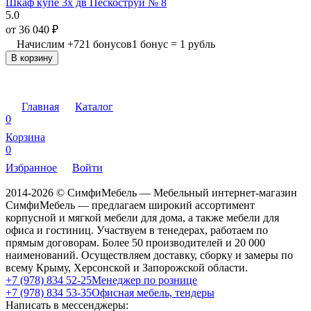
Шкаф купе 3х дв Пескоструй № 8
5.0
от
36 040
₽
Начислим
+
721
бонусов
1 бонус = 1 рубль
В корзину
Главная
Каталог
0
Корзина
0
Избранное
Войти
2014-2026 © СимфиМебель — Мебельный интернет-магазин
СимфиМебель — предлагаем широкий ассортимент
корпусной и мягкой мебели для дома, а также мебели для
офиса и гостиниц. Участвуем в тенедерах, работаем по
прямым договорам. Более 50 производителей и 20 000
наименований. Осуществляем доставку, сборку и замеры по
всему Крыму, Херсонской и Запорожской области.
+7 (978) 834 52-25
Менеджер по рознице
+7 (978) 834 53-35
Офисная мебель, тендеры
Написать в мессенджеры: