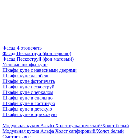
Фасад Фотопечать
Фасад Пескоструй (фон зеркало)
Фасад Пескоструй (фон матовый)
Угловые шкафы купе
Шкафы купе с навесными дверями
Шкафы купе лакобель
Шкафы купе фотопечать
Шкафы купе пескоструй
Шкафы купе с зеркалом
Шкафы купе в спальню
Шкафы купе в гостиную
Шкафы купе в детскую
Шкафы купе в прихожую
Модульная кухня Альфа Холст вулканический/Холст белый
Модульная кухня Альфа Холст сапфировый/Холст белый
Смотреть все