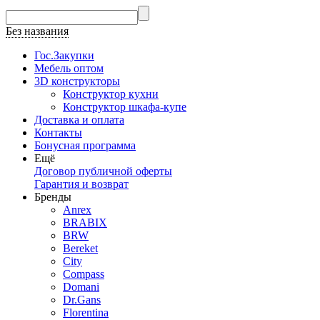
Без названия
Гос.Закупки
Мебель оптом
3D конструкторы
Конструктор кухни
Конструктор шкафа-купе
Доставка и оплата
Контакты
Бонусная программа
Ещё
Договор публичной оферты
Гарантия и возврат
Бренды
Anrex
BRABIX
BRW
Bereket
City
Compass
Domani
Dr.Gans
Florentina