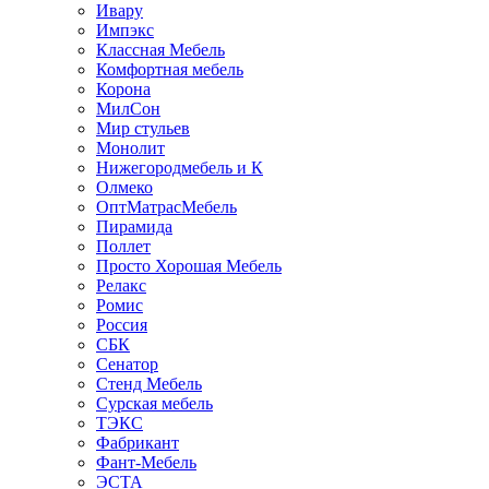
Ивару
Импэкс
Классная Мебель
Комфортная мебель
Корона
МилСон
Мир стульев
Монолит
Нижегородмебель и К
Олмеко
ОптМатрасМебель
Пирамида
Поллет
Просто Хорошая Мебель
Релакс
Ромис
Россия
СБК
Сенатор
Стенд Мебель
Сурская мебель
ТЭКС
Фабрикант
Фант-Мебель
ЭСТА