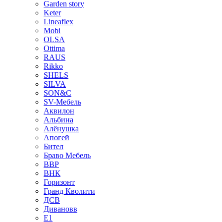
Garden story
Keter
Lineaflex
Mobi
OLSA
Ottima
RAUS
Rikko
SHELS
SILVA
SON&C
SV-Мебель
Аквилон
Альбина
Алёнушка
Апогей
Бител
Браво Мебель
ВВР
ВНК
Горизонт
Гранд Кволити
ДСВ
Дивановв
Е1