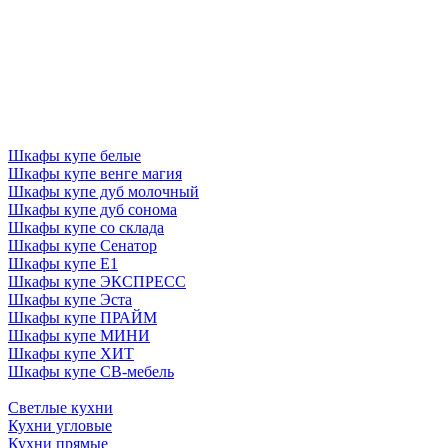
Шкафы купе белые
Шкафы купе венге магия
Шкафы купе дуб молочный
Шкафы купе дуб сонома
Шкафы купе со склада
Шкафы купе Сенатор
Шкафы купе Е1
Шкафы купе ЭКСПРЕСС
Шкафы купе Эста
Шкафы купе ПРАЙМ
Шкафы купе МИНИ
Шкафы купе ХИТ
Шкафы купе СВ-мебель
Светлые кухни
Кухни угловые
Кухни прямые