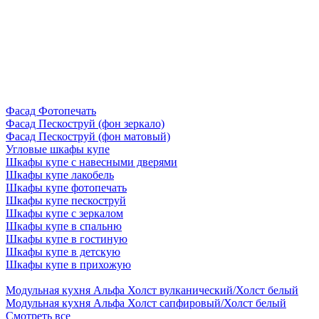
Фасад Фотопечать
Фасад Пескоструй (фон зеркало)
Фасад Пескоструй (фон матовый)
Угловые шкафы купе
Шкафы купе с навесными дверями
Шкафы купе лакобель
Шкафы купе фотопечать
Шкафы купе пескоструй
Шкафы купе с зеркалом
Шкафы купе в спальню
Шкафы купе в гостиную
Шкафы купе в детскую
Шкафы купе в прихожую
Модульная кухня Альфа Холст вулканический/Холст белый
Модульная кухня Альфа Холст сапфировый/Холст белый
Смотреть все