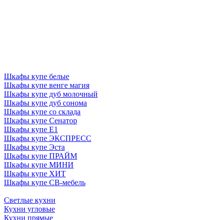
Шкафы купе белые
Шкафы купе венге магия
Шкафы купе дуб молочный
Шкафы купе дуб сонома
Шкафы купе со склада
Шкафы купе Сенатор
Шкафы купе Е1
Шкафы купе ЭКСПРЕСС
Шкафы купе Эста
Шкафы купе ПРАЙМ
Шкафы купе МИНИ
Шкафы купе ХИТ
Шкафы купе СВ-мебель
Светлые кухни
Кухни угловые
Кухни прямые