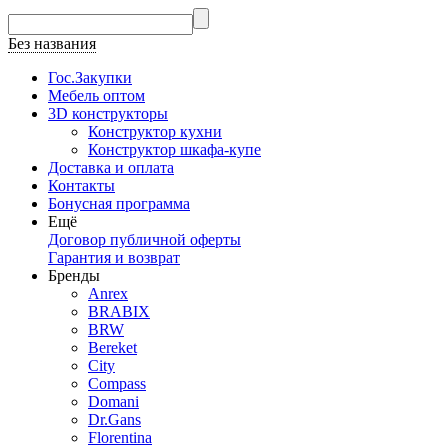
Без названия
Гос.Закупки
Мебель оптом
3D конструкторы
Конструктор кухни
Конструктор шкафа-купе
Доставка и оплата
Контакты
Бонусная программа
Ещё
Договор публичной оферты
Гарантия и возврат
Бренды
Anrex
BRABIX
BRW
Bereket
City
Compass
Domani
Dr.Gans
Florentina