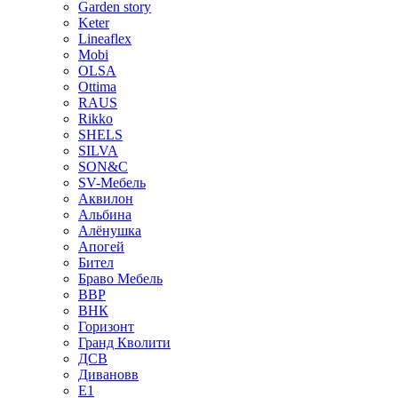
Garden story
Keter
Lineaflex
Mobi
OLSA
Ottima
RAUS
Rikko
SHELS
SILVA
SON&C
SV-Мебель
Аквилон
Альбина
Алёнушка
Апогей
Бител
Браво Мебель
ВВР
ВНК
Горизонт
Гранд Кволити
ДСВ
Дивановв
Е1