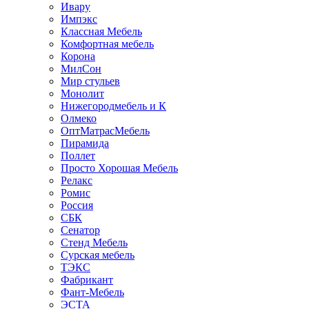
Ивару
Импэкс
Классная Мебель
Комфортная мебель
Корона
МилСон
Мир стульев
Монолит
Нижегородмебель и К
Олмеко
ОптМатрасМебель
Пирамида
Поллет
Просто Хорошая Мебель
Релакс
Ромис
Россия
СБК
Сенатор
Стенд Мебель
Сурская мебель
ТЭКС
Фабрикант
Фант-Мебель
ЭСТА