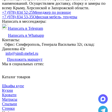
наименований. Осуществляем доставку, сборку и замеры по
всему Крыму, Херсонской и Запорожской области.
+7 (978) 834 52-25
Менеджер по рознице
+7 (978) 834 53-35
Офисная мебель, тендеры
Написать в мессенджеры:
Написать в Telegram
Написать в Whatsapp
Контакты:
Офис: Симферополь, Генерала Васильева 32г, склад:
Данилова 43г
info@simfi-mebel.ru
Проложить маршрут
Мы в социальных сетях:
Каталог товаров
Шкафы купе
Кухни
Кровати
Матрасы
Cпальни
Стенки