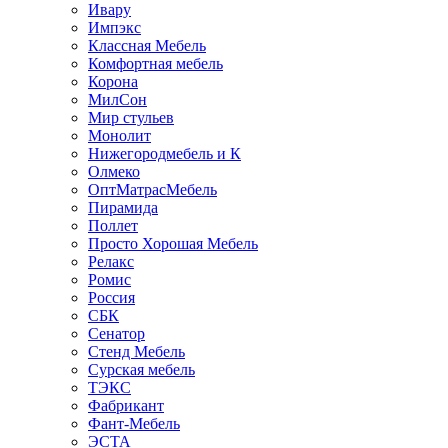
Ивару
Импэкс
Классная Мебель
Комфортная мебель
Корона
МилСон
Мир стульев
Монолит
Нижегородмебель и К
Олмеко
ОптМатрасМебель
Пирамида
Поллет
Просто Хорошая Мебель
Релакс
Ромис
Россия
СБК
Сенатор
Стенд Мебель
Сурская мебель
ТЭКС
Фабрикант
Фант-Мебель
ЭСТА