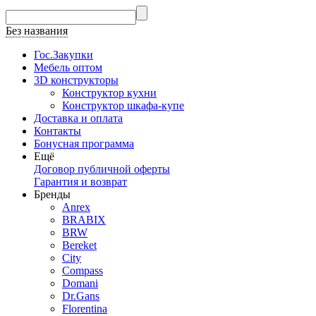
Без названия
Гос.Закупки
Мебель оптом
3D конструкторы
Конструктор кухни
Конструктор шкафа-купе
Доставка и оплата
Контакты
Бонусная программа
Ещё
Договор публичной оферты
Гарантия и возврат
Бренды
Anrex
BRABIX
BRW
Bereket
City
Compass
Domani
Dr.Gans
Florentina