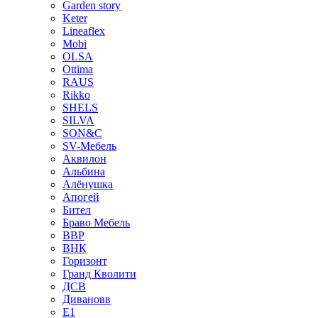
Garden story
Keter
Lineaflex
Mobi
OLSA
Ottima
RAUS
Rikko
SHELS
SILVA
SON&C
SV-Мебель
Аквилон
Альбина
Алёнушка
Апогей
Бител
Браво Мебель
ВВР
ВНК
Горизонт
Гранд Кволити
ДСВ
Дивановв
Е1