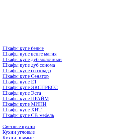
Шкафы купе белые
Шкафы купе венге магия
Шкафы купе дуб молочный
Шкафы купе дуб сонома
Шкафы купе со склада
Шкафы купе Сенатор
Шкафы купе Е1
Шкафы купе ЭКСПРЕСС
Шкафы купе Эста
Шкафы купе ПРАЙМ
Шкафы купе МИНИ
Шкафы купе ХИТ
Шкафы купе СВ-мебель
Светлые кухни
Кухни угловые
Кухни прямые