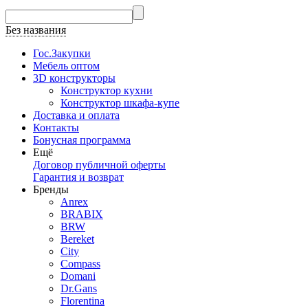
Без названия
Гос.Закупки
Мебель оптом
3D конструкторы
Конструктор кухни
Конструктор шкафа-купе
Доставка и оплата
Контакты
Бонусная программа
Ещё
Договор публичной оферты
Гарантия и возврат
Бренды
Anrex
BRABIX
BRW
Bereket
City
Compass
Domani
Dr.Gans
Florentina