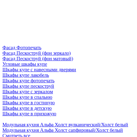
Фасад Фотопечать
Фасад Пескоструй (фон зеркало)
Фасад Пескоструй (фон матовый)
Угловые шкафы купе
Шкафы купе с навесными дверями
Шкафы купе лакобель
Шкафы купе фотопечать
Шкафы купе пескоструй
Шкафы купе с зеркалом
Шкафы купе в спальню
Шкафы купе в гостиную
Шкафы купе в детскую
Шкафы купе в прихожую
Модульная кухня Альфа Холст вулканический/Холст белый
Модульная кухня Альфа Холст сапфировый/Холст белый
Смотреть все