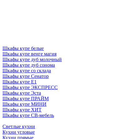
Шкафы купе белые
Шкафы купе венге магия
Шкафы купе дуб молочный
Шкафы купе дуб сонома
Шкафы купе со склада
Шкафы купе Сенатор
Шкафы купе Е1
Шкафы купе ЭКСПРЕСС
Шкафы купе Эста
Шкафы купе ПРАЙМ
Шкафы купе МИНИ
Шкафы купе ХИТ
Шкафы купе СВ-мебель
Светлые кухни
Кухни угловые
Кухни прямые