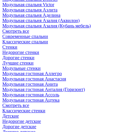
Модульная спальня Victor
Модульная спальня Аэлита
Модульная спальня Аделина
Модульная спальня Азалия (Аквилон)
Модульная спальня Азалия (Кубань мебель)
Смотреть все
Современные спальни
Классические спальни
Стенки
Недорогие стенки
Дорогие стенки
Лучшие стенки
Модульные стенки
Модульная гостиная Аллегро
Модульная гостиная Анастасия
Модульная гостиная Анита
Модульная гостиная Анталия (Горизонт)
Модульная гостиная Ассоль
Модульная гостиная Ацтека
Смотреть все
Классические стенки
Детские
Недорогие детские
Дорогие детские
Лучшие детские