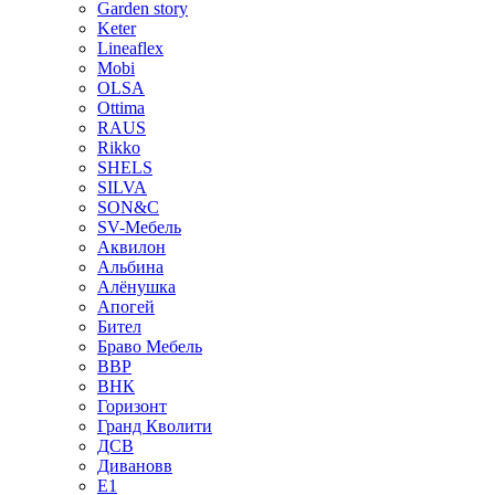
Garden story
Keter
Lineaflex
Mobi
OLSA
Ottima
RAUS
Rikko
SHELS
SILVA
SON&C
SV-Мебель
Аквилон
Альбина
Алёнушка
Апогей
Бител
Браво Мебель
ВВР
ВНК
Горизонт
Гранд Кволити
ДСВ
Дивановв
Е1