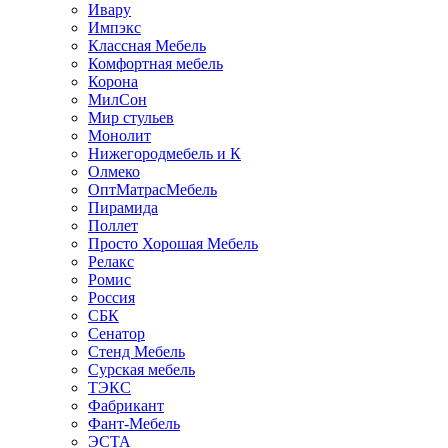
Ивару
Импэкс
Классная Мебель
Комфортная мебель
Корона
МилСон
Мир стульев
Монолит
Нижегородмебель и К
Олмеко
ОптМатрасМебель
Пирамида
Поллет
Просто Хорошая Мебель
Релакс
Ромис
Россия
СБК
Сенатор
Стенд Мебель
Сурская мебель
ТЭКС
Фабрикант
Фант-Мебель
ЭСТА