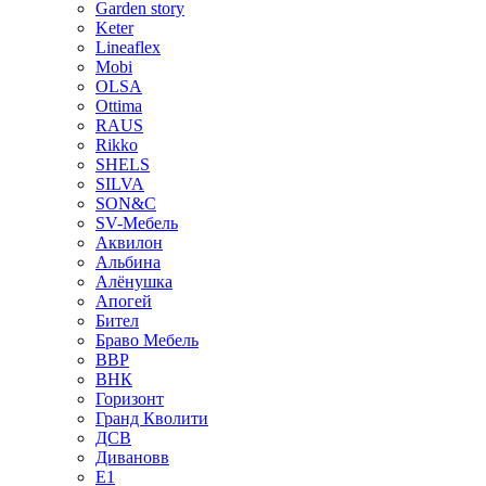
Garden story
Keter
Lineaflex
Mobi
OLSA
Ottima
RAUS
Rikko
SHELS
SILVA
SON&C
SV-Мебель
Аквилон
Альбина
Алёнушка
Апогей
Бител
Браво Мебель
ВВР
ВНК
Горизонт
Гранд Кволити
ДСВ
Дивановв
Е1