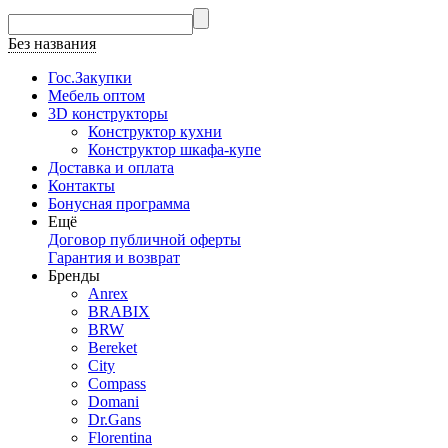
Без названия
Гос.Закупки
Мебель оптом
3D конструкторы
Конструктор кухни
Конструктор шкафа-купе
Доставка и оплата
Контакты
Бонусная программа
Ещё
Договор публичной оферты
Гарантия и возврат
Бренды
Anrex
BRABIX
BRW
Bereket
City
Compass
Domani
Dr.Gans
Florentina