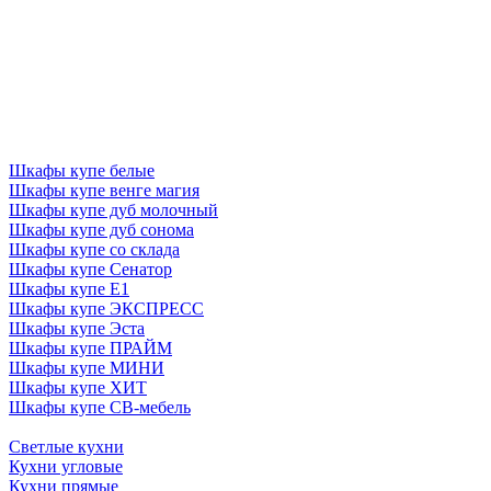
Шкафы купе белые
Шкафы купе венге магия
Шкафы купе дуб молочный
Шкафы купе дуб сонома
Шкафы купе со склада
Шкафы купе Сенатор
Шкафы купе Е1
Шкафы купе ЭКСПРЕСС
Шкафы купе Эста
Шкафы купе ПРАЙМ
Шкафы купе МИНИ
Шкафы купе ХИТ
Шкафы купе СВ-мебель
Светлые кухни
Кухни угловые
Кухни прямые