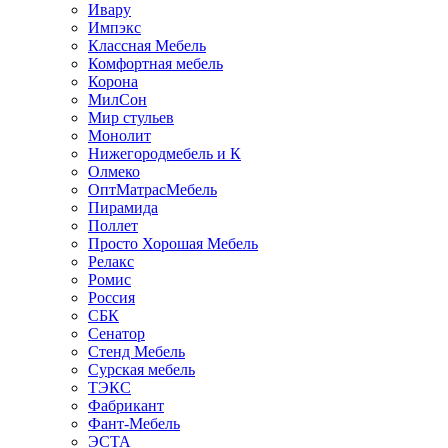
Ивару
Импэкс
Классная Мебель
Комфортная мебель
Корона
МилСон
Мир стульев
Монолит
Нижегородмебель и К
Олмеко
ОптМатрасМебель
Пирамида
Поллет
Просто Хорошая Мебель
Релакс
Ромис
Россия
СБК
Сенатор
Стенд Мебель
Сурская мебель
ТЭКС
Фабрикант
Фант-Мебель
ЭСТА