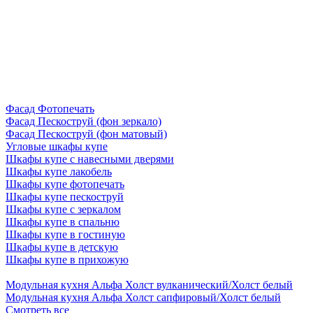
Фасад Фотопечать
Фасад Пескоструй (фон зеркало)
Фасад Пескоструй (фон матовый)
Угловые шкафы купе
Шкафы купе с навесными дверями
Шкафы купе лакобель
Шкафы купе фотопечать
Шкафы купе пескоструй
Шкафы купе с зеркалом
Шкафы купе в спальню
Шкафы купе в гостиную
Шкафы купе в детскую
Шкафы купе в прихожую
Модульная кухня Альфа Холст вулканический/Холст белый
Модульная кухня Альфа Холст сапфировый/Холст белый
Смотреть все