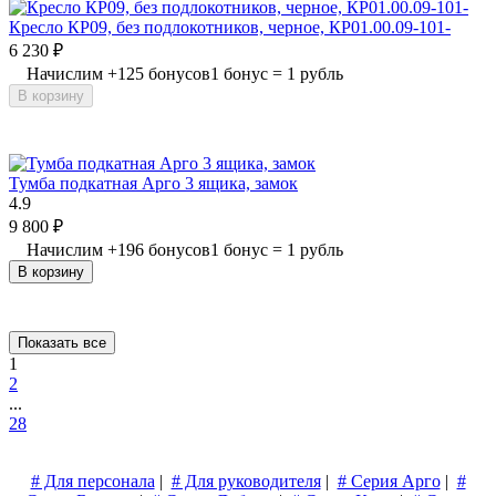
Кресло КР09, без подлокотников, черное, КР01.00.09-101-
6 230
₽
Начислим
+
125
бонусов
1 бонус = 1 рубль
В корзину
Тумба подкатная Арго 3 ящика, замок
4.9
9 800
₽
Начислим
+
196
бонусов
1 бонус = 1 рубль
В корзину
Показать все
1
2
...
28
# Для персонала
|
# Для руководителя
|
# Серия Арго
|
#