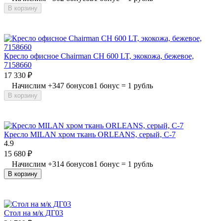
В корзину
Кресло офисное Chairman CH 600 LT, экокожа, бежевое,
7158660
17 330
₽
Начислим
+
347
бонусов
1 бонус = 1 рубль
В корзину
Кресло MILAN хром ткань ORLEANS, серый, C-7
4.9
15 680
₽
Начислим
+
314
бонусов
1 бонус = 1 рубль
В корзину
Стол на м/к ДГ03