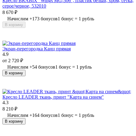
Кресло BRABIX "Wings MG-306", пластик белый, хром, сетка,
серое/черное, 532010
8 670
₽
Начислим
+
173
бонусов
1 бонус = 1 рубль
В корзину
Экран-перегородка Канц прямая
4.9
от
2 720
₽
Начислим
+
54
бонусов
1 бонус = 1 рубль
В корзину
Кресло LEADER ткань, принт "Карта на синем"
4.3
8 210
₽
Начислим
+
164
бонусов
1 бонус = 1 рубль
В корзину