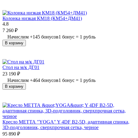
Колонка низкая КМ18 (КМ54+ДМ41)
4.8
7 260
₽
Начислим
+
145
бонусов
1 бонус = 1 рубль
В корзину
Стол на м/к ДГ01
23 190
₽
Начислим
+
464
бонусов
1 бонус = 1 рубль
В корзину
Кресло МЕТТА "YOGA" Y 4DF B2-5D, адаптивная спинка,
3D-подголовник, сверхпрочная сетка, черное
95 890
₽