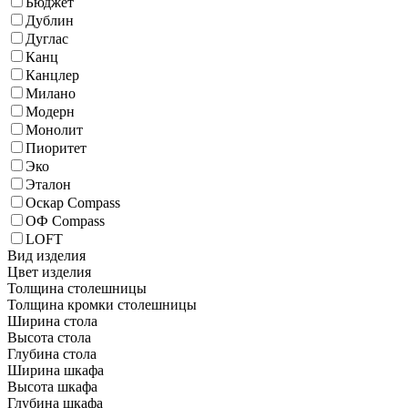
Бюджет
Дублин
Дуглас
Канц
Канцлер
Милано
Модерн
Монолит
Пиоритет
Эко
Эталон
Оскар Compass
ОФ Compass
LOFT
Вид изделия
Цвет изделия
Толщина столешницы
Толщина кромки столешницы
Ширина стола
Высота стола
Глубина стола
Ширина шкафа
Высота шкафа
Глубина шкафа