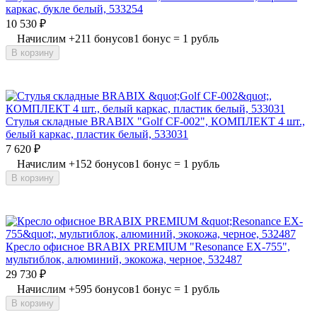
каркас, букле белый, 533254
10 530
₽
Начислим
+
211
бонусов
1 бонус = 1 рубль
В корзину
Стулья складные BRABIX "Golf CF-002", КОМПЛЕКТ 4 шт.,
белый каркас, пластик белый, 533031
7 620
₽
Начислим
+
152
бонусов
1 бонус = 1 рубль
В корзину
Кресло офисное BRABIX PREMIUM "Resonance EX-755",
мультиблок, алюминий, экокожа, черное, 532487
29 730
₽
Начислим
+
595
бонусов
1 бонус = 1 рубль
В корзину