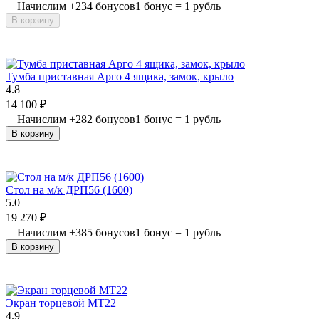
Начислим
+
234
бонусов
1 бонус = 1 рубль
В корзину
Тумба приставная Арго 4 ящика, замок, крыло
4.8
14 100
₽
Начислим
+
282
бонусов
1 бонус = 1 рубль
В корзину
Стол на м/к ДРП56 (1600)
5.0
19 270
₽
Начислим
+
385
бонусов
1 бонус = 1 рубль
В корзину
Экран торцевой МТ22
4.9