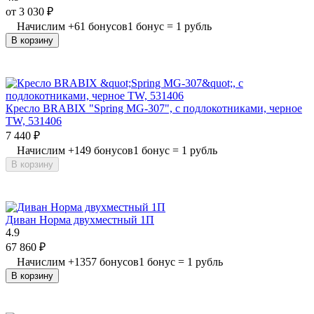
от
3 030
₽
Начислим
+
61
бонусов
1 бонус = 1 рубль
В корзину
Кресло BRABIX "Spring MG-307", с подлокотниками, черное
TW, 531406
7 440
₽
Начислим
+
149
бонусов
1 бонус = 1 рубль
В корзину
Диван Норма двухместный 1П
4.9
67 860
₽
Начислим
+
1357
бонусов
1 бонус = 1 рубль
В корзину