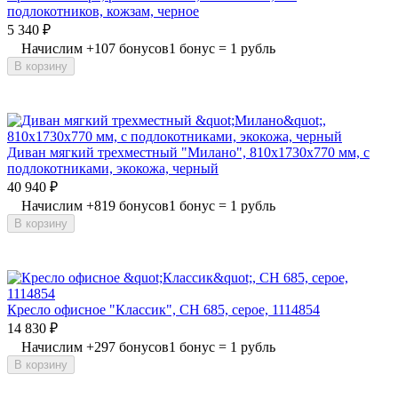
подлокотников, кожзам, черное
5 340
₽
Начислим
+
107
бонусов
1 бонус = 1 рубль
В корзину
Диван мягкий трехместный "Милано", 810х1730х770 мм, c
подлокотниками, экокожа, черный
40 940
₽
Начислим
+
819
бонусов
1 бонус = 1 рубль
В корзину
Кресло офисное "Классик", СН 685, серое, 1114854
14 830
₽
Начислим
+
297
бонусов
1 бонус = 1 рубль
В корзину