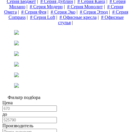
Серия Бюджет
|
# Серия Дублин
|
# Серия Канц
|
# Серия
Милано
|
# Серия Модерн
|
# Серия Монолит
|
# Серия
Омега
|
# Серия Фея
|
# Серия Эко
|
# Серия Этюд
|
# Серия
Compass
|
# Серия Loft
|
# Офисные кресла
|
# Офисные
стулья
|
Фильтр подбора
Цена
до
Производитель