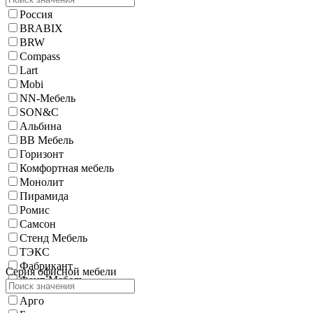
Россия
BRABIX
BRW
Compass
Lart
Mobi
NN-Мебель
SON&C
Альбина
ВВ Мебель
Горизонт
Комфортная мебель
Монолит
Пирамида
Ромис
Самсон
Стенд Мебель
ТЭКС
Фабрикант
Серия офисной мебели
Фант-Мебель
Арго