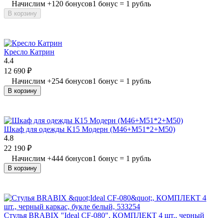
Начислим
+
120
бонусов
1 бонус = 1 рубль
В корзину
Кресло Катрин
4.4
12 690
₽
Начислим
+
254
бонусов
1 бонус = 1 рубль
В корзину
Шкаф для одежды К15 Модерн (М46+М51*2+М50)
4.8
22 190
₽
Начислим
+
444
бонусов
1 бонус = 1 рубль
В корзину
Стулья BRABIX "Ideal CF-080", КОМПЛЕКТ 4 шт., черный