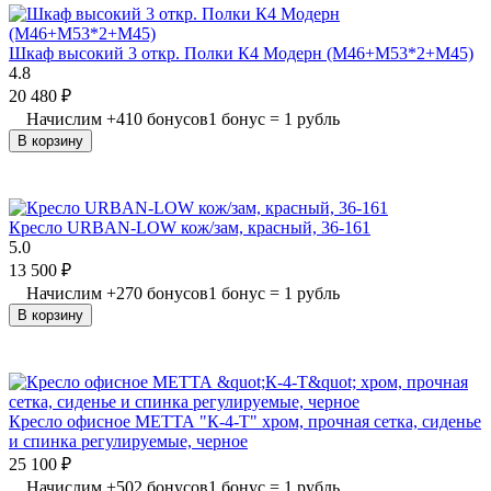
Шкаф высокий 3 откр. Полки К4 Модерн (М46+М53*2+М45)
4.8
20 480
₽
Начислим
+
410
бонусов
1 бонус = 1 рубль
В корзину
Кресло URBAN-LOW кож/зам, красный, 36-161
5.0
13 500
₽
Начислим
+
270
бонусов
1 бонус = 1 рубль
В корзину
Кресло офисное МЕТТА "К-4-Т" хром, прочная сетка, сиденье
и спинка регулируемые, черное
25 100
₽
Начислим
+
502
бонусов
1 бонус = 1 рубль