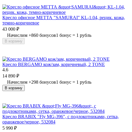
Кресло офисное МЕТТА "SAMURAI" KL-1.04, рецик. кожа,
темно-коричневое
43 000
₽
Начислим
+
860
бонусов
1 бонус = 1 рубль
В корзину
Кресло BERGAMO кож/зам, коричневый, 2 TONE
4.6
14 890
₽
Начислим
+
298
бонусов
1 бонус = 1 рубль
В корзину
Кресло BRABIX "Fly MG-396", с подлокотниками, сетка,
оранжевое/черное, 532084
5 990
₽