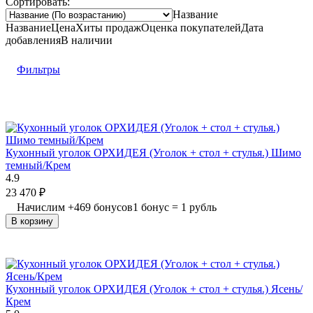
Сортировать:
Название
Название
Цена
Хиты продаж
Оценка
покупателей
Дата
добавления
В наличии
Фильтры
Кухонный уголок ОРХИДЕЯ (Уголок + стол + стулья.) Шимо
темный/Крем
4.9
23 470
₽
Начислим
+
469
бонусов
1 бонус = 1 рубль
В корзину
Кухонный уголок ОРХИДЕЯ (Уголок + стол + стулья.) Ясень/
Крем