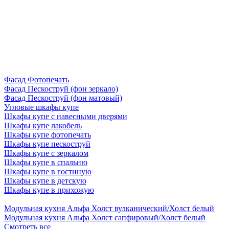
Фасад Фотопечать
Фасад Пескоструй (фон зеркало)
Фасад Пескоструй (фон матовый)
Угловые шкафы купе
Шкафы купе с навесными дверями
Шкафы купе лакобель
Шкафы купе фотопечать
Шкафы купе пескоструй
Шкафы купе с зеркалом
Шкафы купе в спальню
Шкафы купе в гостиную
Шкафы купе в детскую
Шкафы купе в прихожую
Модульная кухня Альфа Холст вулканический/Холст белый
Модульная кухня Альфа Холст сапфировый/Холст белый
Смотреть все