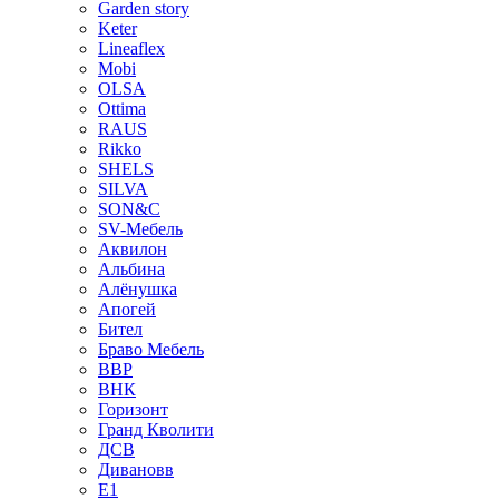
Garden story
Keter
Lineaflex
Mobi
OLSA
Ottima
RAUS
Rikko
SHELS
SILVA
SON&C
SV-Мебель
Аквилон
Альбина
Алёнушка
Апогей
Бител
Браво Мебель
ВВР
ВНК
Горизонт
Гранд Кволити
ДСВ
Дивановв
Е1