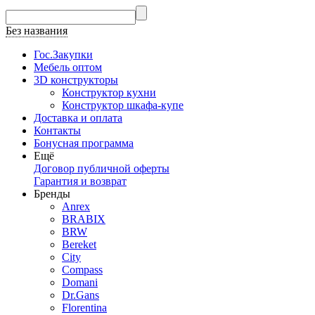
Без названия
Гос.Закупки
Мебель оптом
3D конструкторы
Конструктор кухни
Конструктор шкафа-купе
Доставка и оплата
Контакты
Бонусная программа
Ещё
Договор публичной оферты
Гарантия и возврат
Бренды
Anrex
BRABIX
BRW
Bereket
City
Compass
Domani
Dr.Gans
Florentina