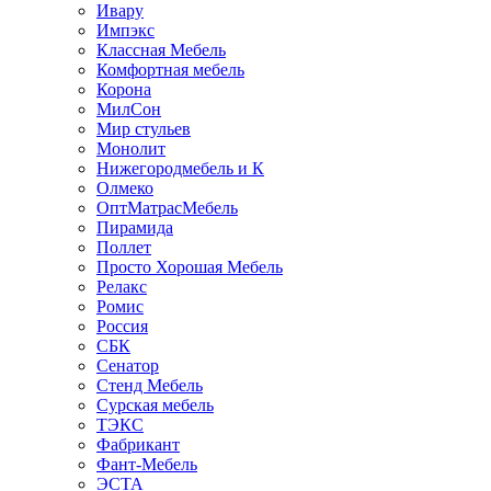
Ивару
Импэкс
Классная Мебель
Комфортная мебель
Корона
МилСон
Мир стульев
Монолит
Нижегородмебель и К
Олмеко
ОптМатрасМебель
Пирамида
Поллет
Просто Хорошая Мебель
Релакс
Ромис
Россия
СБК
Сенатор
Стенд Мебель
Сурская мебель
ТЭКС
Фабрикант
Фант-Мебель
ЭСТА