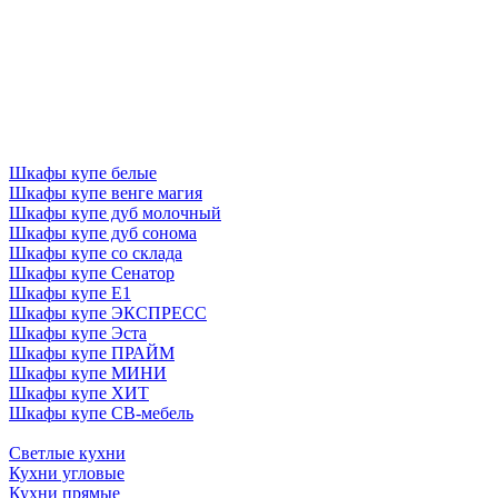
Шкафы купе белые
Шкафы купе венге магия
Шкафы купе дуб молочный
Шкафы купе дуб сонома
Шкафы купе со склада
Шкафы купе Сенатор
Шкафы купе Е1
Шкафы купе ЭКСПРЕСС
Шкафы купе Эста
Шкафы купе ПРАЙМ
Шкафы купе МИНИ
Шкафы купе ХИТ
Шкафы купе СВ-мебель
Светлые кухни
Кухни угловые
Кухни прямые