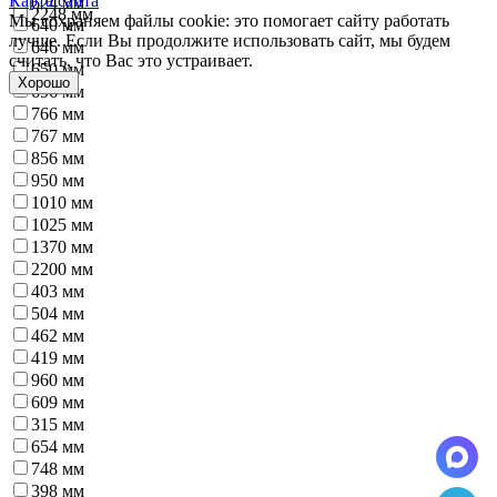
Карта сайта
624 мм
2248 мм
Мы сохраняем файлы cookie: это помогает сайту работать
640 мм
лучше. Если Вы продолжите использовать сайт, мы будем
646 мм
считать, что Вас это устраивает.
650 мм
Хорошо
696 мм
766 мм
767 мм
856 мм
950 мм
1010 мм
1025 мм
1370 мм
2200 мм
403 мм
504 мм
462 мм
419 мм
960 мм
609 мм
315 мм
654 мм
748 мм
398 мм