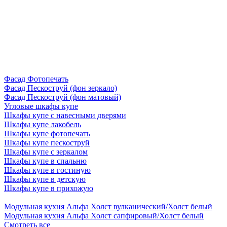
Фасад Фотопечать
Фасад Пескоструй (фон зеркало)
Фасад Пескоструй (фон матовый)
Угловые шкафы купе
Шкафы купе с навесными дверями
Шкафы купе лакобель
Шкафы купе фотопечать
Шкафы купе пескоструй
Шкафы купе с зеркалом
Шкафы купе в спальню
Шкафы купе в гостиную
Шкафы купе в детскую
Шкафы купе в прихожую
Модульная кухня Альфа Холст вулканический/Холст белый
Модульная кухня Альфа Холст сапфировый/Холст белый
Смотреть все