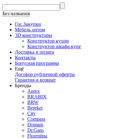
Без названия
Гос.Закупки
Мебель оптом
3D конструкторы
Конструктор кухни
Конструктор шкафа-купе
Доставка и оплата
Контакты
Бонусная программа
Ещё
Договор публичной оферты
Гарантия и возврат
Бренды
Anrex
BRABIX
BRW
Bereket
City
Compass
Domani
Dr.Gans
Florentina