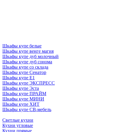
Шкафы купе белые
Шкафы купе венге магия
Шкафы купе дуб молочный
Шкафы купе дуб сонома
Шкафы купе со склада
Шкафы купе Сенатор
Шкафы купе Е1
Шкафы купе ЭКСПРЕСС
Шкафы купе Эста
Шкафы купе ПРАЙМ
Шкафы купе МИНИ
Шкафы купе ХИТ
Шкафы купе СВ-мебель
Светлые кухни
Кухни угловые
Кухни прямые