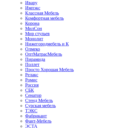
Ивару
Импэкс
Классная Мебель
Комфортная мебель
Корона
МилСон
Мир стульев
Монолит
Нижегородмебель и К
Олмеко
ОптМатрасМебель
Пирамида
Поллет
Просто Хорошая Мебель
Релакс
Ромис
Россия
СБК
Сенатор
Стенд Мебель
Сурская мебель
ТЭКС
Фабрикант
Фант-Мебель
ЭСТА