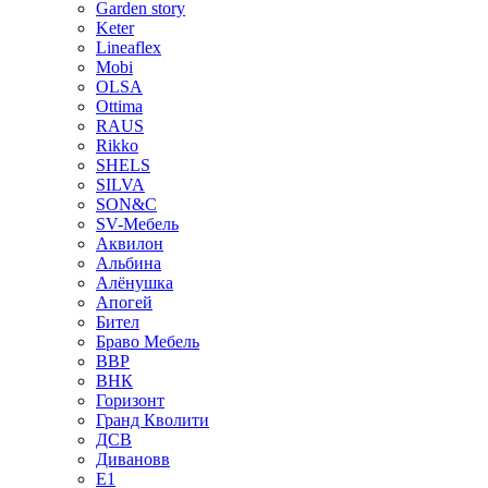
Garden story
Keter
Lineaflex
Mobi
OLSA
Ottima
RAUS
Rikko
SHELS
SILVA
SON&C
SV-Мебель
Аквилон
Альбина
Алёнушка
Апогей
Бител
Браво Мебель
ВВР
ВНК
Горизонт
Гранд Кволити
ДСВ
Дивановв
Е1