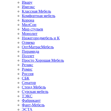
Ивару
Импэкс
Классная Мебель
Комфортная мебель
Корона
МилСон
Мир стульев
Монолит
Нижегородмебель и К
Олмеко
ОптМатрасМебель
Пирамида
Поллет
Просто Хорошая Мебель
Релакс
Ромис
Россия
СБК
Сенатор
Стенд Мебель
Сурская мебель
ТЭКС
Фабрикант
Фант-Мебель
ЭСТА