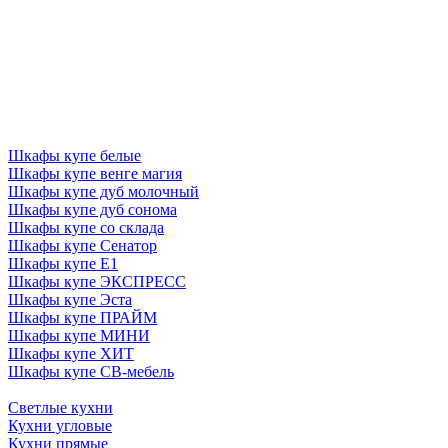
Шкафы купе белые
Шкафы купе венге магия
Шкафы купе дуб молочный
Шкафы купе дуб сонома
Шкафы купе со склада
Шкафы купе Сенатор
Шкафы купе Е1
Шкафы купе ЭКСПРЕСС
Шкафы купе Эста
Шкафы купе ПРАЙМ
Шкафы купе МИНИ
Шкафы купе ХИТ
Шкафы купе СВ-мебель
Светлые кухни
Кухни угловые
Кухни прямые