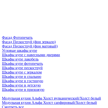
Фасад Фотопечать
Фасад Пескоструй (фон зеркало)
Фасад Пескоструй (фон матовый)
Угловые шкафы купе
Шкафы купе с навесными дверями
Шкафы купе лакобель
Шкафы купе фотопечать
Шкафы купе пескоструй
Шкафы купе с зеркалом
Шкафы купе в спальню
Шкафы купе в гостиную
Шкафы купе в детскую
Шкафы купе в прихожую
Модульная кухня Альфа Холст вулканический/Холст белый
Модульная кухня Альфа Холст сапфировый/Холст белый
Смотреть все