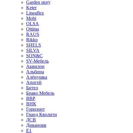
Garden story
Keter
Lineaflex
Mobi
OLSA
Ottima
RAUS
Rikko
SHELS
SILVA
SON&C
SV-Мебель
Аквилон
Альбина
Алёнушка
Апогей
Бител
Браво Мебель
ВВР
ВНК
Горизонт
Гранд Кволити
ДСВ
Дивановв
Е1