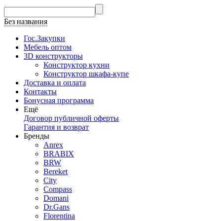
Без названия
Гос.Закупки
Мебель оптом
3D конструкторы
Конструктор кухни
Конструктор шкафа-купе
Доставка и оплата
Контакты
Бонусная программа
Ещё
Договор публичной оферты
Гарантия и возврат
Бренды
Anrex
BRABIX
BRW
Bereket
City
Compass
Domani
Dr.Gans
Florentina