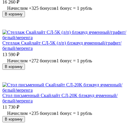
16 260
₽
Начислим
+
325
бонусов
1 бонус = 1 рубль
В корзину
Стеллаж Скайлайт СЛ-5К (л/п) блэквуд ячменный/графит/
белый/меренга
13 590
₽
Начислим
+
272
бонусов
1 бонус = 1 рубль
В корзину
Стол письменный Скайлайт СЛ-20К блэквуд ячменный/
белый/меренга
11 730
₽
Начислим
+
235
бонусов
1 бонус = 1 рубль
В корзину