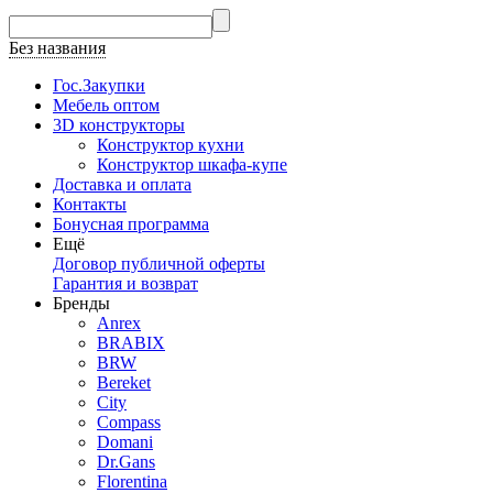
Без названия
Гос.Закупки
Мебель оптом
3D конструкторы
Конструктор кухни
Конструктор шкафа-купе
Доставка и оплата
Контакты
Бонусная программа
Ещё
Договор публичной оферты
Гарантия и возврат
Бренды
Anrex
BRABIX
BRW
Bereket
City
Compass
Domani
Dr.Gans
Florentina