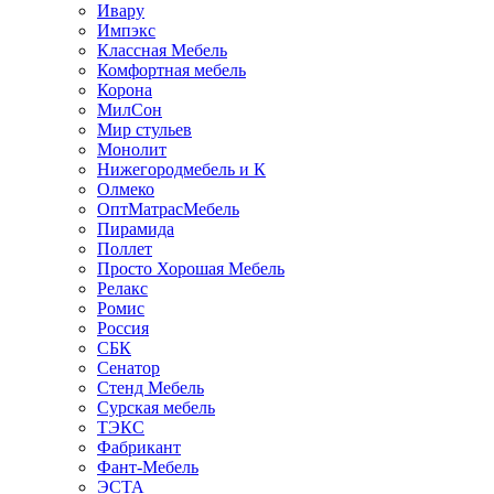
Ивару
Импэкс
Классная Мебель
Комфортная мебель
Корона
МилСон
Мир стульев
Монолит
Нижегородмебель и К
Олмеко
ОптМатрасМебель
Пирамида
Поллет
Просто Хорошая Мебель
Релакс
Ромис
Россия
СБК
Сенатор
Стенд Мебель
Сурская мебель
ТЭКС
Фабрикант
Фант-Мебель
ЭСТА