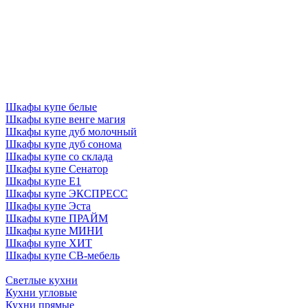
Шкафы купе белые
Шкафы купе венге магия
Шкафы купе дуб молочный
Шкафы купе дуб сонома
Шкафы купе со склада
Шкафы купе Сенатор
Шкафы купе Е1
Шкафы купе ЭКСПРЕСС
Шкафы купе Эста
Шкафы купе ПРАЙМ
Шкафы купе МИНИ
Шкафы купе ХИТ
Шкафы купе СВ-мебель
Светлые кухни
Кухни угловые
Кухни прямые