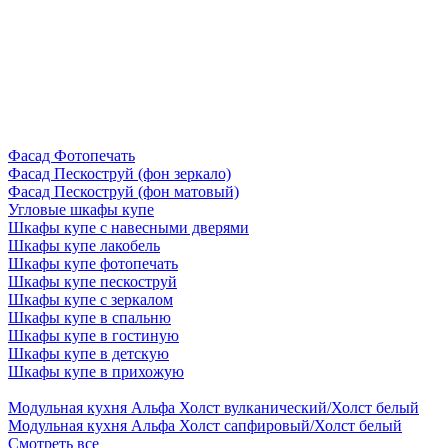
Фасад Фотопечать
Фасад Пескоструй (фон зеркало)
Фасад Пескоструй (фон матовый)
Угловые шкафы купе
Шкафы купе с навесными дверями
Шкафы купе лакобель
Шкафы купе фотопечать
Шкафы купе пескоструй
Шкафы купе с зеркалом
Шкафы купе в спальню
Шкафы купе в гостиную
Шкафы купе в детскую
Шкафы купе в прихожую
Модульная кухня Альфа Холст вулканический/Холст белый
Модульная кухня Альфа Холст сапфировый/Холст белый
Смотреть все