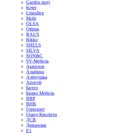
Garden story
Keter
Lineaflex
Mobi
OLSA
Ottima
RAUS
Rikko
SHELS
SILVA
SON&C
SV-Мебель
Аквилон
Альбина
Алёнушка
Апогей
Бител
Браво Мебель
ВВР
ВНК
Горизонт
Гранд Кволити
ДСВ
Дивановв
Е1