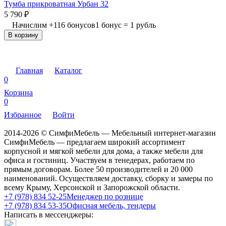
Тумба прикроватная Урбан 32
5 790
₽
Начислим
+
116
бонусов
1 бонус = 1 рубль
В корзину
Главная
Каталог
0
Корзина
0
Избранное
Войти
2014-2026 © СимфиМебель — Мебельный интернет-магазин
СимфиМебель — предлагаем широкий ассортимент
корпусной и мягкой мебели для дома, а также мебели для
офиса и гостиниц. Участвуем в тенедерах, работаем по
прямым договорам. Более 50 производителей и 20 000
наименований. Осуществляем доставку, сборку и замеры по
всему Крыму, Херсонской и Запорожской области.
+7 (978) 834 52-25
Менеджер по рознице
+7 (978) 834 53-35
Офисная мебель, тендеры
Написать в мессенджеры: