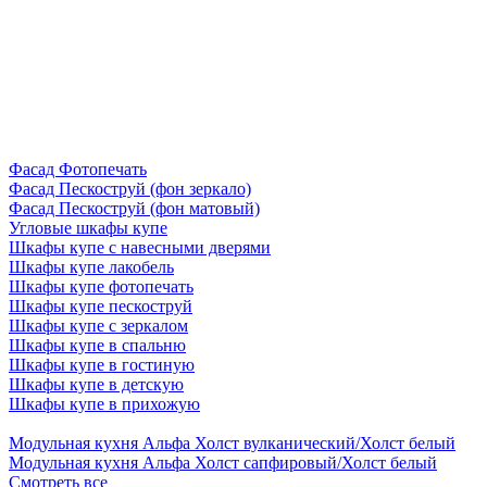
Фасад Фотопечать
Фасад Пескоструй (фон зеркало)
Фасад Пескоструй (фон матовый)
Угловые шкафы купе
Шкафы купе с навесными дверями
Шкафы купе лакобель
Шкафы купе фотопечать
Шкафы купе пескоструй
Шкафы купе с зеркалом
Шкафы купе в спальню
Шкафы купе в гостиную
Шкафы купе в детскую
Шкафы купе в прихожую
Модульная кухня Альфа Холст вулканический/Холст белый
Модульная кухня Альфа Холст сапфировый/Холст белый
Смотреть все