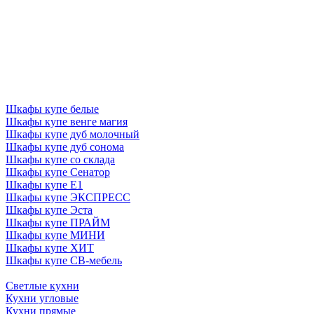
Шкафы купе белые
Шкафы купе венге магия
Шкафы купе дуб молочный
Шкафы купе дуб сонома
Шкафы купе со склада
Шкафы купе Сенатор
Шкафы купе Е1
Шкафы купе ЭКСПРЕСС
Шкафы купе Эста
Шкафы купе ПРАЙМ
Шкафы купе МИНИ
Шкафы купе ХИТ
Шкафы купе СВ-мебель
Светлые кухни
Кухни угловые
Кухни прямые