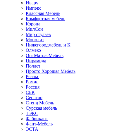
Ивару
Импэкс
Классная Мебель
Комфортная мебель
Корона
МилСон
Мир стульев
Монолит
Нижегородмебель и К
Олмеко
ОптМатрасМебель
Пирамида
Поллет
Просто Хорошая Мебель
Релакс
Ромис
Россия
СБК
Сенатор
Стенд Мебель
Сурская мебель
ТЭКС
Фабрикант
Фант-Мебель
ЭСТА