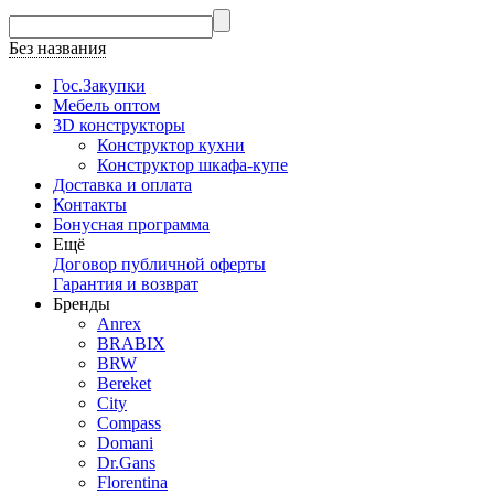
Без названия
Гос.Закупки
Мебель оптом
3D конструкторы
Конструктор кухни
Конструктор шкафа-купе
Доставка и оплата
Контакты
Бонусная программа
Ещё
Договор публичной оферты
Гарантия и возврат
Бренды
Anrex
BRABIX
BRW
Bereket
City
Compass
Domani
Dr.Gans
Florentina