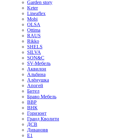
Garden story
Keter
Lineaflex
Mobi
OLSA
Ottima
RAUS
Rikko
SHELS
SILVA
SON&C
SV-Мебель
Аквилон
Альбина
Алёнушка
Апогей
Бител
Браво Мебель
ВВР
ВНК
Горизонт
Гранд Кволити
ДСВ
Дивановв
Е1