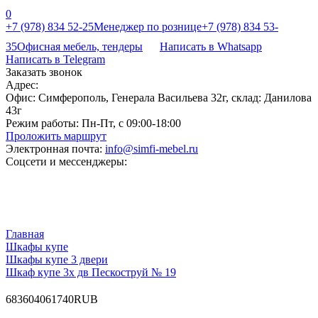
0
+7 (978) 834 52-25
Менеджер по рознице
+7 (978) 834 53-
35
Офисная мебель, тендеры
Написать в Whatsapp
Написать в Telegram
Заказать звонок
Адрес:
Офис: Симферополь, Генерала Васильева 32г, склад: Данилова
43г
Режим работы:
Пн-Пт, с 09:00-18:00
Проложить маршрут
Электронная почта:
info@simfi-mebel.ru
Соцсети и мессенджеры:
Главная
Шкафы купе
Шкафы купе 3 двери
Шкаф купе 3х дв Пескоструй № 19
68
36040
61740
RUB