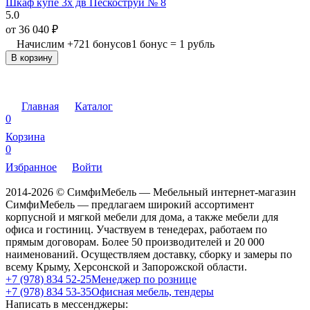
Шкаф купе 3х дв Пескоструй № 8
5.0
от
36 040
₽
Начислим
+
721
бонусов
1 бонус = 1 рубль
В корзину
Главная
Каталог
0
Корзина
0
Избранное
Войти
2014-2026 © СимфиМебель — Мебельный интернет-магазин
СимфиМебель — предлагаем широкий ассортимент
корпусной и мягкой мебели для дома, а также мебели для
офиса и гостиниц. Участвуем в тенедерах, работаем по
прямым договорам. Более 50 производителей и 20 000
наименований. Осуществляем доставку, сборку и замеры по
всему Крыму, Херсонской и Запорожской области.
+7 (978) 834 52-25
Менеджер по рознице
+7 (978) 834 53-35
Офисная мебель, тендеры
Написать в мессенджеры: