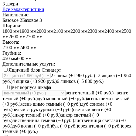
3 двери
Все характеристики
Наполнение:
Базовое 2
Базовое 3
Ширина:
1800 мм
1900 мм
2000 мм
2100 мм
2200 мм
2300 мм
2400 мм
2500
мм
2600 мм
2700 мм
Высота:
2100 мм
2400 мм
Глубина:
450 мм
600 мм
Дополнительные услуги:
Ящичный блок Стандарт
2 ящика (+1 960 руб.)
2 ящика (+1 960
руб.)
4 ящика (+3 920 руб.)
6 ящиков (+5 880 руб.)
Цвет корпуса шкафа
венге темный (+0 руб.)
венге
темный (+0 руб.)
дуб молочный (+0 руб.)
ясень шимо светлый
(+0 руб.)
ясень шимо темный (+0 руб.)
дуб сонома (+0
руб.)
белый структурный (+0 руб.)
светлый венге (+0
руб.)
анкор темный (+0 руб.)
анкор светлый (+0
руб.)
лиственница темная (+0 руб.)
лиственница светлая (+0
руб.)
дуб вотан (+0 руб.)
бук (+0 руб.)
орех италия (+0 руб.)
орех
темный (+0 руб.)