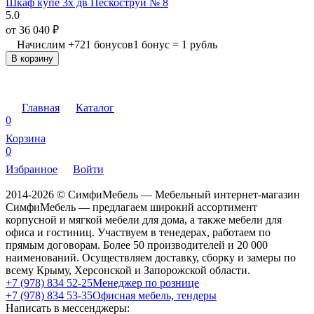
Шкаф купе 3х дв Пескоструй № 8
5.0
от
36 040
₽
Начислим
+
721
бонусов
1 бонус = 1 рубль
В корзину
Главная
Каталог
0
Корзина
0
Избранное
Войти
2014-2026 © СимфиМебель — Мебельный интернет-магазин
СимфиМебель — предлагаем широкий ассортимент
корпусной и мягкой мебели для дома, а также мебели для
офиса и гостиниц. Участвуем в тенедерах, работаем по
прямым договорам. Более 50 производителей и 20 000
наименований. Осуществляем доставку, сборку и замеры по
всему Крыму, Херсонской и Запорожской области.
+7 (978) 834 52-25
Менеджер по рознице
+7 (978) 834 53-35
Офисная мебель, тендеры
Написать в мессенджеры: