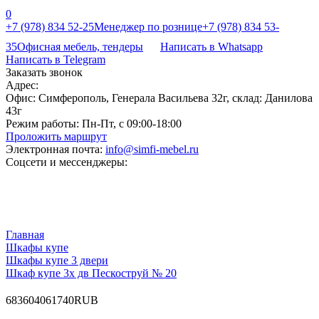
0
+7 (978) 834 52-25
Менеджер по рознице
+7 (978) 834 53-
35
Офисная мебель, тендеры
Написать в Whatsapp
Написать в Telegram
Заказать звонок
Адрес:
Офис: Симферополь, Генерала Васильева 32г, склад: Данилова
43г
Режим работы:
Пн-Пт, с 09:00-18:00
Проложить маршрут
Электронная почта:
info@simfi-mebel.ru
Соцсети и мессенджеры:
Главная
Шкафы купе
Шкафы купе 3 двери
Шкаф купе 3х дв Пескоструй № 20
68
36040
61740
RUB