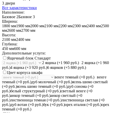
3 двери
Все характеристики
Наполнение:
Базовое 2
Базовое 3
Ширина:
1800 мм
1900 мм
2000 мм
2100 мм
2200 мм
2300 мм
2400 мм
2500
мм
2600 мм
2700 мм
Высота:
2100 мм
2400 мм
Глубина:
450 мм
600 мм
Дополнительные услуги:
Ящичный блок Стандарт
2 ящика (+1 960 руб.)
2 ящика (+1 960
руб.)
4 ящика (+3 920 руб.)
6 ящиков (+5 880 руб.)
Цвет корпуса шкафа
венге темный (+0 руб.)
венге
темный (+0 руб.)
дуб молочный (+0 руб.)
ясень шимо светлый
(+0 руб.)
ясень шимо темный (+0 руб.)
дуб сонома (+0
руб.)
белый структурный (+0 руб.)
светлый венге (+0
руб.)
анкор темный (+0 руб.)
анкор светлый (+0
руб.)
лиственница темная (+0 руб.)
лиственница светлая (+0
руб.)
дуб вотан (+0 руб.)
бук (+0 руб.)
орех италия (+0 руб.)
орех
темный (+0 руб.)