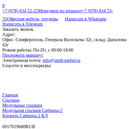
0
+7 (978) 834 52-25
Менеджер по рознице
+7 (978) 834 53-
35
Офисная мебель, тендеры
Написать в Whatsapp
Написать в Telegram
Заказать звонок
Адрес:
Офис: Симферополь, Генерала Васильева 32г, склад: Данилова
43г
Режим работы:
Пн-Пт, с 09:00-18:00
Проложить маршрут
Электронная почта:
info@simfi-mebel.ru
Соцсети и мессенджеры:
Главная
Cпальни
Модульные спальни
Модульная спальня Сабрина-2
Кровать Сабрина-2 КД
6
9170
19680
RUB