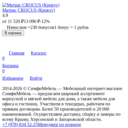
Матрас CROCUS (Крокус)
4.9
от
11 520
₽
13 090
₽
-12%
Начислим
+
230
бонусов
1 бонус = 1 рубль
В корзину
Главная
Каталог
0
Корзина
0
Избранное
Войти
2014-2026 © СимфиМебель — Мебельный интернет-магазин
СимфиМебель — предлагаем широкий ассортимент
корпусной и мягкой мебели для дома, а также мебели для
офиса и гостиниц. Участвуем в тенедерах, работаем по
прямым договорам. Более 50 производителей и 20 000
наименований. Осуществляем доставку, сборку и замеры по
всему Крыму, Херсонской и Запорожской области.
+7 (978) 834 52-25
Менеджер по рознице