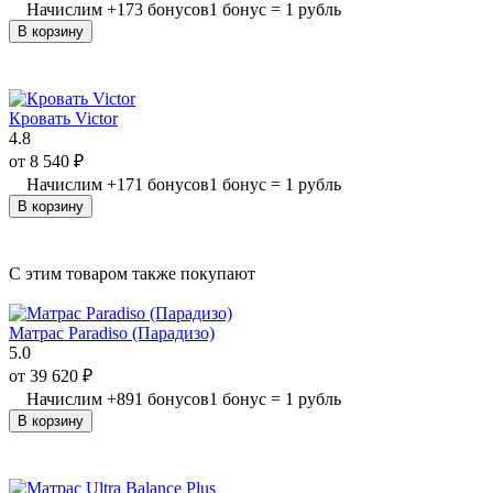
Начислим
+
173
бонусов
1 бонус = 1 рубль
В корзину
Кровать Victor
4.8
от
8 540
₽
Начислим
+
171
бонусов
1 бонус = 1 рубль
В корзину
C этим товаром также покупают
Матрас Paradiso (Парадизо)
5.0
от
39 620
₽
Начислим
+
891
бонусов
1 бонус = 1 рубль
В корзину