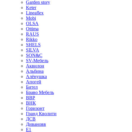
Garden story
Keter
Lineaflex
Mobi
OLSA
Ottima
RAUS
Rikko
SHELS
SILVA
SON&C
SV-Мебель
Аквилон
Альбина
Алёнушка
Апогей
Бител
Браво Мебель
ВВР
ВНК
Горизонт
Гранд Кволити
ДСВ
Дивановв
Е1