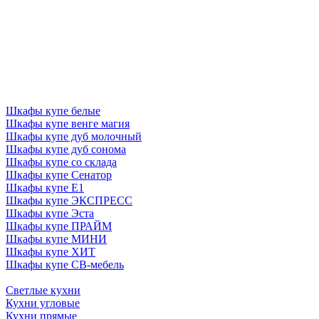
Шкафы купе белые
Шкафы купе венге магия
Шкафы купе дуб молочный
Шкафы купе дуб сонома
Шкафы купе со склада
Шкафы купе Сенатор
Шкафы купе Е1
Шкафы купе ЭКСПРЕСС
Шкафы купе Эста
Шкафы купе ПРАЙМ
Шкафы купе МИНИ
Шкафы купе ХИТ
Шкафы купе СВ-мебель
Светлые кухни
Кухни угловые
Кухни прямые