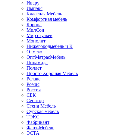
Ивару
Импэкс
Классная Мебель
Комфортная мебель
Корона
МилСон
Мир стульев
Монолит
Нижегородмебель и К
Олмеко
ОптМатрасМебель
Пирамида
Поллет
Просто Хорошая Мебель
Релакс
Ромис
Россия
СБК
Сенатор
Стенд Мебель
Сурская мебель
ТЭКС
Фабрикант
Фант-Мебель
ЭСТА