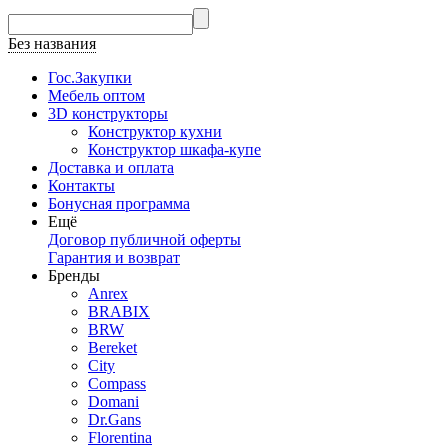
Без названия
Гос.Закупки
Мебель оптом
3D конструкторы
Конструктор кухни
Конструктор шкафа-купе
Доставка и оплата
Контакты
Бонусная программа
Ещё
Договор публичной оферты
Гарантия и возврат
Бренды
Anrex
BRABIX
BRW
Bereket
City
Compass
Domani
Dr.Gans
Florentina