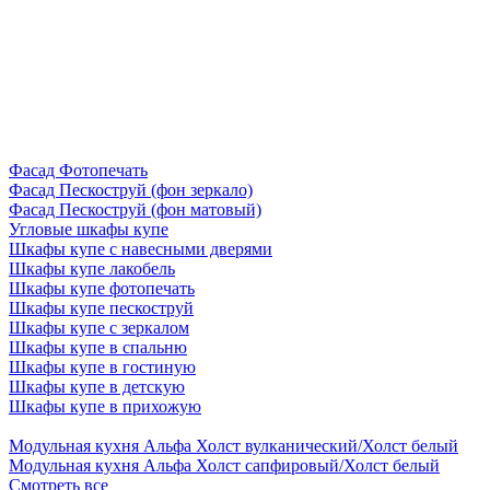
Фасад Фотопечать
Фасад Пескоструй (фон зеркало)
Фасад Пескоструй (фон матовый)
Угловые шкафы купе
Шкафы купе с навесными дверями
Шкафы купе лакобель
Шкафы купе фотопечать
Шкафы купе пескоструй
Шкафы купе с зеркалом
Шкафы купе в спальню
Шкафы купе в гостиную
Шкафы купе в детскую
Шкафы купе в прихожую
Модульная кухня Альфа Холст вулканический/Холст белый
Модульная кухня Альфа Холст сапфировый/Холст белый
Смотреть все