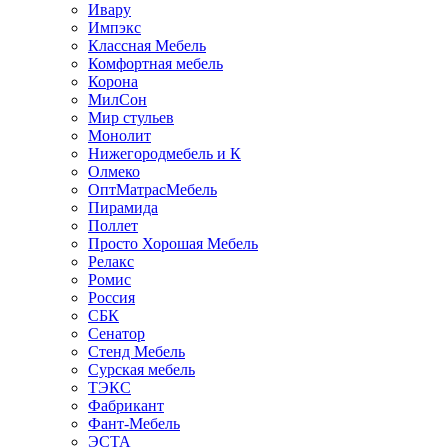
Ивару
Импэкс
Классная Мебель
Комфортная мебель
Корона
МилСон
Мир стульев
Монолит
Нижегородмебель и К
Олмеко
ОптМатрасМебель
Пирамида
Поллет
Просто Хорошая Мебель
Релакс
Ромис
Россия
СБК
Сенатор
Стенд Мебель
Сурская мебель
ТЭКС
Фабрикант
Фант-Мебель
ЭСТА