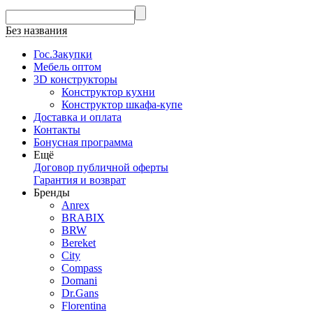
Без названия
Гос.Закупки
Мебель оптом
3D конструкторы
Конструктор кухни
Конструктор шкафа-купе
Доставка и оплата
Контакты
Бонусная программа
Ещё
Договор публичной оферты
Гарантия и возврат
Бренды
Anrex
BRABIX
BRW
Bereket
City
Compass
Domani
Dr.Gans
Florentina