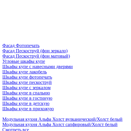
Фасад Фотопечать
Фасад Пескоструй (фон зеркало)
Фасад Пескоструй (фон матовый)
Угловые шкафы купе
Шкафы купе с навесными дверями
Шкафы купе лакобель
Шкафы купе фотопечать
Шкафы купе пескоструй
Шкафы купе с зеркалом
Шкафы купе в спальню
Шкафы купе в гостиную
Шкафы купе в детскую
Шкафы купе в прихожую
Модульная кухня Альфа Холст вулканический/Холст белый
Модульная кухня Альфа Холст сапфировый/Холст белый
Смотреть все