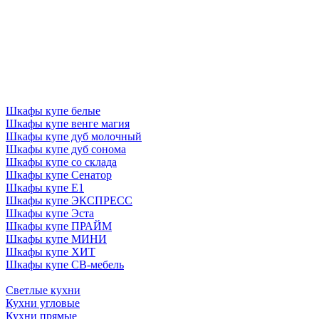
Шкафы купе белые
Шкафы купе венге магия
Шкафы купе дуб молочный
Шкафы купе дуб сонома
Шкафы купе со склада
Шкафы купе Сенатор
Шкафы купе Е1
Шкафы купе ЭКСПРЕСС
Шкафы купе Эста
Шкафы купе ПРАЙМ
Шкафы купе МИНИ
Шкафы купе ХИТ
Шкафы купе СВ-мебель
Светлые кухни
Кухни угловые
Кухни прямые