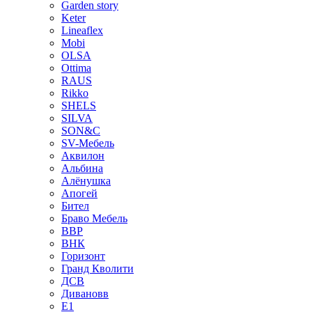
Garden story
Keter
Lineaflex
Mobi
OLSA
Ottima
RAUS
Rikko
SHELS
SILVA
SON&C
SV-Мебель
Аквилон
Альбина
Алёнушка
Апогей
Бител
Браво Мебель
ВВР
ВНК
Горизонт
Гранд Кволити
ДСВ
Дивановв
Е1