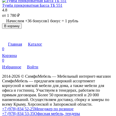
Тумба прикроватная Басса ТБ 551
4.8
от
1 780
₽
Начислим
+
36
бонусов
1 бонус = 1 рубль
В корзину
Главная
Каталог
0
Корзина
0
Избранное
Войти
2014-2026 © СимфиМебель — Мебельный интернет-магазин
СимфиМебель — предлагаем широкий ассортимент
корпусной и мягкой мебели для дома, а также мебели для
офиса и гостиниц. Участвуем в тенедерах, работаем по
прямым договорам. Более 50 производителей и 20 000
наименований. Осуществляем доставку, сборку и замеры по
всему Крыму, Херсонской и Запорожской области.
+7 (978) 834 52-25
Менеджер по рознице
+7 (978) 834 53-35
Офисная мебель, тендеры