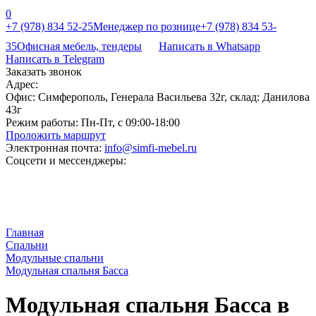
0
+7 (978) 834 52-25
Менеджер по рознице
+7 (978) 834 53-
35
Офисная мебель, тендеры
Написать в Whatsapp
Написать в Telegram
Заказать звонок
Адрес:
Офис: Симферополь, Генерала Васильева 32г, склад: Данилова
43г
Режим работы:
Пн-Пт, с 09:00-18:00
Проложить маршрут
Электронная почта:
info@simfi-mebel.ru
Соцсети и мессенджеры:
Главная
Cпальни
Модульные спальни
Модульная спальня Басса
Модульная спальня Басса в