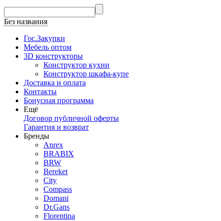
Без названия
Гос.Закупки
Мебель оптом
3D конструкторы
Конструктор кухни
Конструктор шкафа-купе
Доставка и оплата
Контакты
Бонусная программа
Ещё
Договор публичной оферты
Гарантия и возврат
Бренды
Anrex
BRABIX
BRW
Bereket
City
Compass
Domani
Dr.Gans
Florentina