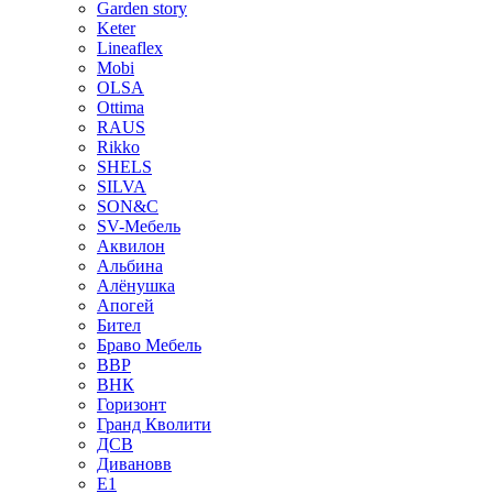
Garden story
Keter
Lineaflex
Mobi
OLSA
Ottima
RAUS
Rikko
SHELS
SILVA
SON&C
SV-Мебель
Аквилон
Альбина
Алёнушка
Апогей
Бител
Браво Мебель
ВВР
ВНК
Горизонт
Гранд Кволити
ДСВ
Дивановв
Е1