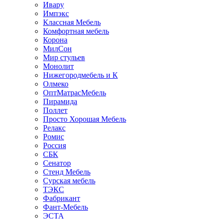
Ивару
Импэкс
Классная Мебель
Комфортная мебель
Корона
МилСон
Мир стульев
Монолит
Нижегородмебель и К
Олмеко
ОптМатрасМебель
Пирамида
Поллет
Просто Хорошая Мебель
Релакс
Ромис
Россия
СБК
Сенатор
Стенд Мебель
Сурская мебель
ТЭКС
Фабрикант
Фант-Мебель
ЭСТА