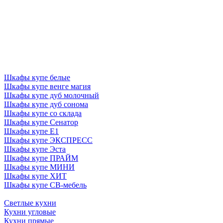
Шкафы купе белые
Шкафы купе венге магия
Шкафы купе дуб молочный
Шкафы купе дуб сонома
Шкафы купе со склада
Шкафы купе Сенатор
Шкафы купе Е1
Шкафы купе ЭКСПРЕСС
Шкафы купе Эста
Шкафы купе ПРАЙМ
Шкафы купе МИНИ
Шкафы купе ХИТ
Шкафы купе СВ-мебель
Светлые кухни
Кухни угловые
Кухни прямые