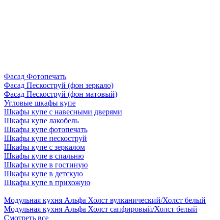
Фасад Фотопечать
Фасад Пескоструй (фон зеркало)
Фасад Пескоструй (фон матовый)
Угловые шкафы купе
Шкафы купе с навесными дверями
Шкафы купе лакобель
Шкафы купе фотопечать
Шкафы купе пескоструй
Шкафы купе с зеркалом
Шкафы купе в спальню
Шкафы купе в гостиную
Шкафы купе в детскую
Шкафы купе в прихожую
Модульная кухня Альфа Холст вулканический/Холст белый
Модульная кухня Альфа Холст сапфировый/Холст белый
Смотреть все