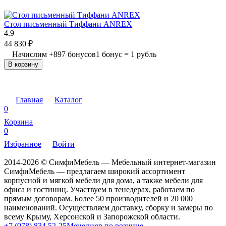
Стол письменный Тиффани ANREX
4.9
44 830
₽
Начислим
+
897
бонусов
1 бонус = 1 рубль
В корзину
Главная
Каталог
0
Корзина
0
Избранное
Войти
2014-2026 © СимфиМебель — Мебельный интернет-магазин
СимфиМебель — предлагаем широкий ассортимент
корпусной и мягкой мебели для дома, а также мебели для
офиса и гостиниц. Участвуем в тенедерах, работаем по
прямым договорам. Более 50 производителей и 20 000
наименований. Осуществляем доставку, сборку и замеры по
всему Крыму, Херсонской и Запорожской области.
+7 (978) 834 52-25
Менеджер по рознице