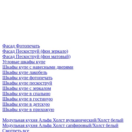
Фасад Фотопечать
Фасад Пескоструй (фон зеркало)
Фасад Пескоструй (фон матовый)
Угловые шкафы купе
Шкафы купе с навесными дверями
Шкафы купе лакобель
Шкафы купе фотопечать
Шкафы купе пескоструй
Шкафы купе с зеркалом
Шкафы купе в спальню
Шкафы купе в гостиную
Шкафы купе в детскую
Шкафы купе в прихожую
Модульная кухня Альфа Холст вулканический/Холст белый
Модульная кухня Альфа Холст сапфировый/Холст белый
Смотреть все