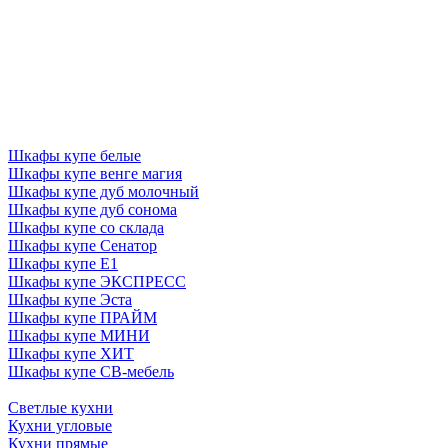
Шкафы купе белые
Шкафы купе венге магия
Шкафы купе дуб молочный
Шкафы купе дуб сонома
Шкафы купе со склада
Шкафы купе Сенатор
Шкафы купе Е1
Шкафы купе ЭКСПРЕСС
Шкафы купе Эста
Шкафы купе ПРАЙМ
Шкафы купе МИНИ
Шкафы купе ХИТ
Шкафы купе СВ-мебель
Светлые кухни
Кухни угловые
Кухни прямые