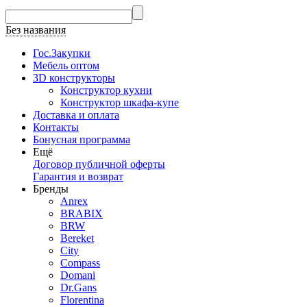
Без названия
Гос.Закупки
Мебель оптом
3D конструкторы
Конструктор кухни
Конструктор шкафа-купе
Доставка и оплата
Контакты
Бонусная программа
Ещё
Договор публичной оферты
Гарантия и возврат
Бренды
Anrex
BRABIX
BRW
Bereket
City
Compass
Domani
Dr.Gans
Florentina