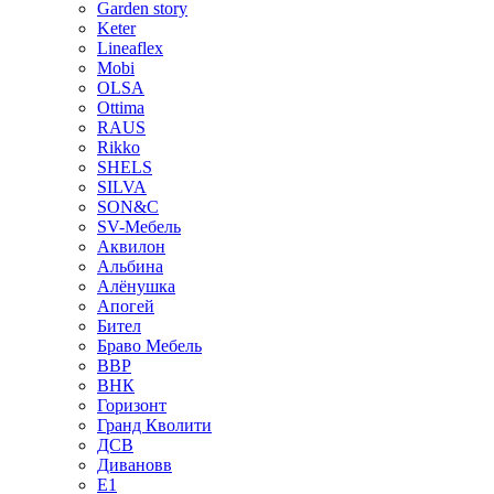
Garden story
Keter
Lineaflex
Mobi
OLSA
Ottima
RAUS
Rikko
SHELS
SILVA
SON&C
SV-Мебель
Аквилон
Альбина
Алёнушка
Апогей
Бител
Браво Мебель
ВВР
ВНК
Горизонт
Гранд Кволити
ДСВ
Дивановв
Е1