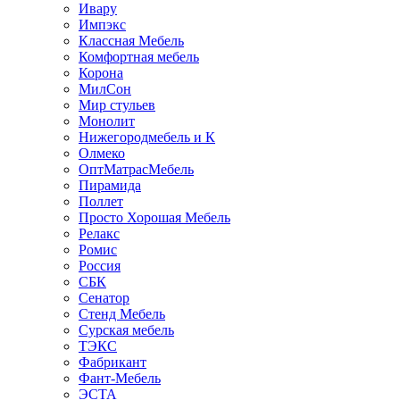
Ивару
Импэкс
Классная Мебель
Комфортная мебель
Корона
МилСон
Мир стульев
Монолит
Нижегородмебель и К
Олмеко
ОптМатрасМебель
Пирамида
Поллет
Просто Хорошая Мебель
Релакс
Ромис
Россия
СБК
Сенатор
Стенд Мебель
Сурская мебель
ТЭКС
Фабрикант
Фант-Мебель
ЭСТА