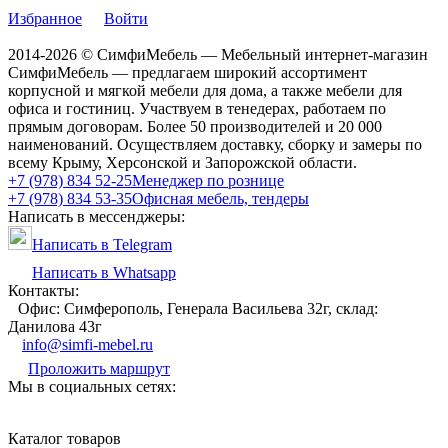
Избранное
Войти
2014-2026 © СимфиМебель — Мебельный интернет-магазин
СимфиМебель — предлагаем широкий ассортимент
корпусной и мягкой мебели для дома, а также мебели для
офиса и гостиниц. Участвуем в тенедерах, работаем по
прямым договорам. Более 50 производителей и 20 000
наименований. Осуществляем доставку, сборку и замеры по
всему Крыму, Херсонской и Запорожской области.
+7 (978) 834 52-25
Менеджер по рознице
+7 (978) 834 53-35
Офисная мебель, тендеры
Написать в мессенджеры:
Написать в Telegram
Написать в Whatsapp
Контакты:
Офис: Симферополь, Генерала Васильева 32г, склад:
Данилова 43г
info@simfi-mebel.ru
Проложить маршрут
Мы в социальных сетях:
Каталог товаров