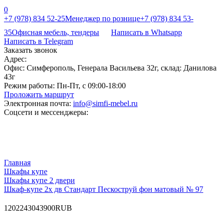
0
+7 (978) 834 52-25
Менеджер по рознице
+7 (978) 834 53-
35
Офисная мебель, тендеры
Написать в Whatsapp
Написать в Telegram
Заказать звонок
Адрес:
Офис: Симферополь, Генерала Васильева 32г, склад: Данилова
43г
Режим работы:
Пн-Пт, с 09:00-18:00
Проложить маршрут
Электронная почта:
info@simfi-mebel.ru
Соцсети и мессенджеры:
Главная
Шкафы купе
Шкафы купе 2 двери
Шкаф-купе 2х дв Стандарт Пескоструй фон матовый № 97
120
22430
43900
RUB