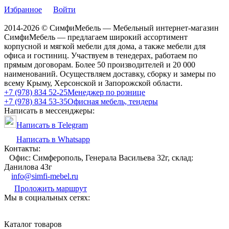
Избранное
Войти
2014-2026 © СимфиМебель — Мебельный интернет-магазин
СимфиМебель — предлагаем широкий ассортимент
корпусной и мягкой мебели для дома, а также мебели для
офиса и гостиниц. Участвуем в тенедерах, работаем по
прямым договорам. Более 50 производителей и 20 000
наименований. Осуществляем доставку, сборку и замеры по
всему Крыму, Херсонской и Запорожской области.
+7 (978) 834 52-25
Менеджер по рознице
+7 (978) 834 53-35
Офисная мебель, тендеры
Написать в мессенджеры:
Написать в Telegram
Написать в Whatsapp
Контакты:
Офис: Симферополь, Генерала Васильева 32г, склад:
Данилова 43г
info@simfi-mebel.ru
Проложить маршрут
Мы в социальных сетях:
Каталог товаров