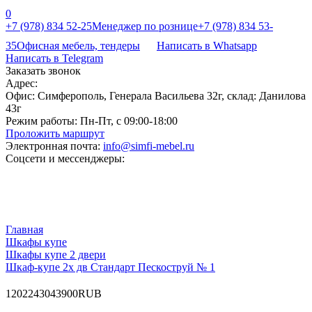
0
+7 (978) 834 52-25
Менеджер по рознице
+7 (978) 834 53-
35
Офисная мебель, тендеры
Написать в Whatsapp
Написать в Telegram
Заказать звонок
Адрес:
Офис: Симферополь, Генерала Васильева 32г, склад: Данилова
43г
Режим работы:
Пн-Пт, с 09:00-18:00
Проложить маршрут
Электронная почта:
info@simfi-mebel.ru
Соцсети и мессенджеры:
Главная
Шкафы купе
Шкафы купе 2 двери
Шкаф-купе 2х дв Стандарт Пескоструй № 1
120
22430
43900
RUB