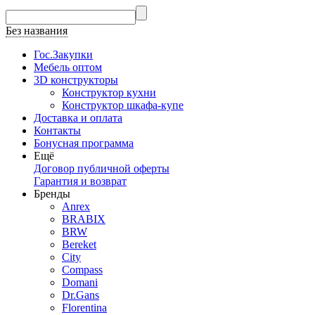
Без названия
Гос.Закупки
Мебель оптом
3D конструкторы
Конструктор кухни
Конструктор шкафа-купе
Доставка и оплата
Контакты
Бонусная программа
Ещё
Договор публичной оферты
Гарантия и возврат
Бренды
Anrex
BRABIX
BRW
Bereket
City
Compass
Domani
Dr.Gans
Florentina