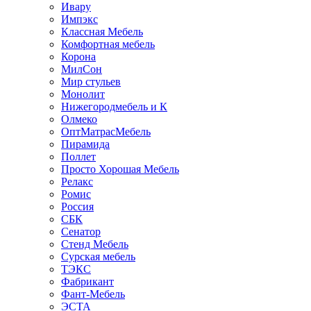
Ивару
Импэкс
Классная Мебель
Комфортная мебель
Корона
МилСон
Мир стульев
Монолит
Нижегородмебель и К
Олмеко
ОптМатрасМебель
Пирамида
Поллет
Просто Хорошая Мебель
Релакс
Ромис
Россия
СБК
Сенатор
Стенд Мебель
Сурская мебель
ТЭКС
Фабрикант
Фант-Мебель
ЭСТА