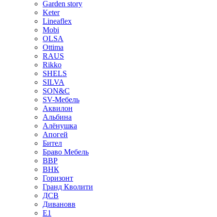
Garden story
Keter
Lineaflex
Mobi
OLSA
Ottima
RAUS
Rikko
SHELS
SILVA
SON&C
SV-Мебель
Аквилон
Альбина
Алёнушка
Апогей
Бител
Браво Мебель
ВВР
ВНК
Горизонт
Гранд Кволити
ДСВ
Дивановв
Е1