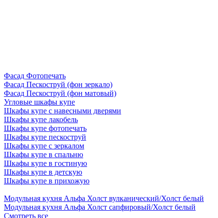
Фасад Фотопечать
Фасад Пескоструй (фон зеркало)
Фасад Пескоструй (фон матовый)
Угловые шкафы купе
Шкафы купе с навесными дверями
Шкафы купе лакобель
Шкафы купе фотопечать
Шкафы купе пескоструй
Шкафы купе с зеркалом
Шкафы купе в спальню
Шкафы купе в гостиную
Шкафы купе в детскую
Шкафы купе в прихожую
Модульная кухня Альфа Холст вулканический/Холст белый
Модульная кухня Альфа Холст сапфировый/Холст белый
Смотреть все