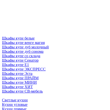
Шкафы купе белые
Шкафы купе венге магия
Шкафы купе дуб молочный
Шкафы купе дуб сонома
Шкафы купе со склада
Шкафы купе Сенатор
Шкафы купе Е1
Шкафы купе ЭКСПРЕСС
Шкафы купе Эста
Шкафы купе ПРАЙМ
Шкафы купе МИНИ
Шкафы купе ХИТ
Шкафы купе СВ-мебель
Светлые кухни
Кухни угловые
Кухни прямые