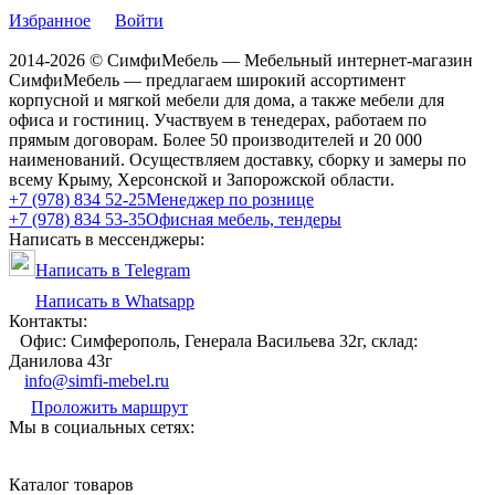
Избранное
Войти
2014-2026 © СимфиМебель — Мебельный интернет-магазин
СимфиМебель — предлагаем широкий ассортимент
корпусной и мягкой мебели для дома, а также мебели для
офиса и гостиниц. Участвуем в тенедерах, работаем по
прямым договорам. Более 50 производителей и 20 000
наименований. Осуществляем доставку, сборку и замеры по
всему Крыму, Херсонской и Запорожской области.
+7 (978) 834 52-25
Менеджер по рознице
+7 (978) 834 53-35
Офисная мебель, тендеры
Написать в мессенджеры:
Написать в Telegram
Написать в Whatsapp
Контакты:
Офис: Симферополь, Генерала Васильева 32г, склад:
Данилова 43г
info@simfi-mebel.ru
Проложить маршрут
Мы в социальных сетях:
Каталог товаров