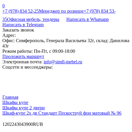
0
+7 (978) 834 52-25
Менеджер по рознице
+7 (978) 834 53-
35
Офисная мебель, тендеры
Написать в Whatsapp
Написать в Telegram
Заказать звонок
Адрес:
Офис: Симферополь, Генерала Васильева 32г, склад: Данилова
43г
Режим работы:
Пн-Пт, с 09:00-18:00
Проложить маршрут
Электронная почта:
info@simfi-mebel.ru
Соцсети и мессенджеры:
Главная
Шкафы купе
Шкафы купе 2 двери
Шкаф-купе 2х дв Стандарт Пескоструй фон матовый № 96
120
22430
43900
RUB