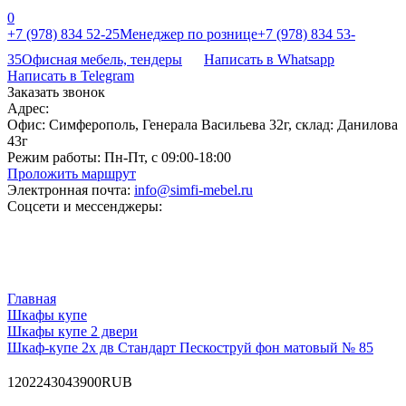
0
+7 (978) 834 52-25
Менеджер по рознице
+7 (978) 834 53-
35
Офисная мебель, тендеры
Написать в Whatsapp
Написать в Telegram
Заказать звонок
Адрес:
Офис: Симферополь, Генерала Васильева 32г, склад: Данилова
43г
Режим работы:
Пн-Пт, с 09:00-18:00
Проложить маршрут
Электронная почта:
info@simfi-mebel.ru
Соцсети и мессенджеры:
Главная
Шкафы купе
Шкафы купе 2 двери
Шкаф-купе 2х дв Стандарт Пескоструй фон матовый № 85
120
22430
43900
RUB