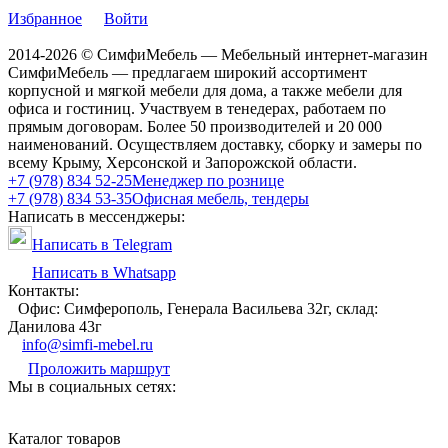
Избранное
Войти
2014-2026 © СимфиМебель — Мебельный интернет-магазин
СимфиМебель — предлагаем широкий ассортимент
корпусной и мягкой мебели для дома, а также мебели для
офиса и гостиниц. Участвуем в тенедерах, работаем по
прямым договорам. Более 50 производителей и 20 000
наименований. Осуществляем доставку, сборку и замеры по
всему Крыму, Херсонской и Запорожской области.
+7 (978) 834 52-25
Менеджер по рознице
+7 (978) 834 53-35
Офисная мебель, тендеры
Написать в мессенджеры:
Написать в Telegram
Написать в Whatsapp
Контакты:
Офис: Симферополь, Генерала Васильева 32г, склад:
Данилова 43г
info@simfi-mebel.ru
Проложить маршрут
Мы в социальных сетях:
Каталог товаров