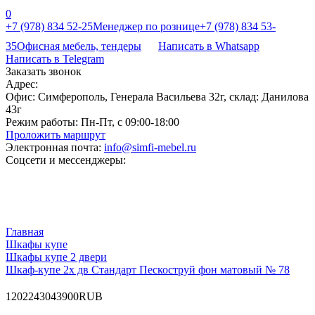
0
+7 (978) 834 52-25
Менеджер по рознице
+7 (978) 834 53-
35
Офисная мебель, тендеры
Написать в Whatsapp
Написать в Telegram
Заказать звонок
Адрес:
Офис: Симферополь, Генерала Васильева 32г, склад: Данилова
43г
Режим работы:
Пн-Пт, с 09:00-18:00
Проложить маршрут
Электронная почта:
info@simfi-mebel.ru
Соцсети и мессенджеры:
Главная
Шкафы купе
Шкафы купе 2 двери
Шкаф-купе 2х дв Стандарт Пескоструй фон матовый № 78
120
22430
43900
RUB