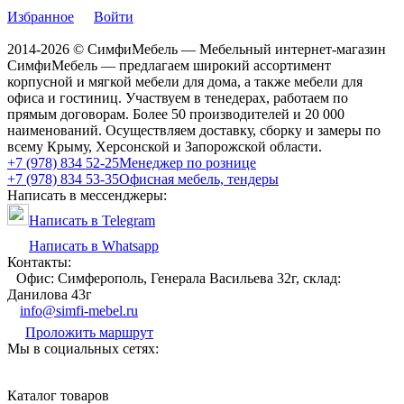
Избранное
Войти
2014-2026 © СимфиМебель — Мебельный интернет-магазин
СимфиМебель — предлагаем широкий ассортимент
корпусной и мягкой мебели для дома, а также мебели для
офиса и гостиниц. Участвуем в тенедерах, работаем по
прямым договорам. Более 50 производителей и 20 000
наименований. Осуществляем доставку, сборку и замеры по
всему Крыму, Херсонской и Запорожской области.
+7 (978) 834 52-25
Менеджер по рознице
+7 (978) 834 53-35
Офисная мебель, тендеры
Написать в мессенджеры:
Написать в Telegram
Написать в Whatsapp
Контакты:
Офис: Симферополь, Генерала Васильева 32г, склад:
Данилова 43г
info@simfi-mebel.ru
Проложить маршрут
Мы в социальных сетях:
Каталог товаров