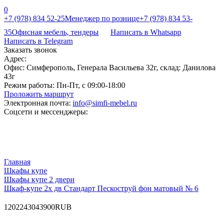
0
+7 (978) 834 52-25
Менеджер по рознице
+7 (978) 834 53-
35
Офисная мебель, тендеры
Написать в Whatsapp
Написать в Telegram
Заказать звонок
Адрес:
Офис: Симферополь, Генерала Васильева 32г, склад: Данилова
43г
Режим работы:
Пн-Пт, с 09:00-18:00
Проложить маршрут
Электронная почта:
info@simfi-mebel.ru
Соцсети и мессенджеры:
Главная
Шкафы купе
Шкафы купе 2 двери
Шкаф-купе 2х дв Стандарт Пескоструй фон матовый № 6
120
22430
43900
RUB