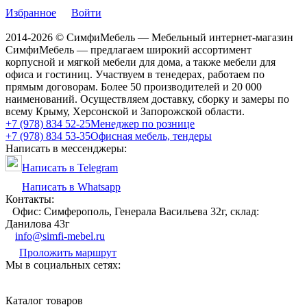
Избранное
Войти
2014-2026 © СимфиМебель — Мебельный интернет-магазин
СимфиМебель — предлагаем широкий ассортимент
корпусной и мягкой мебели для дома, а также мебели для
офиса и гостиниц. Участвуем в тенедерах, работаем по
прямым договорам. Более 50 производителей и 20 000
наименований. Осуществляем доставку, сборку и замеры по
всему Крыму, Херсонской и Запорожской области.
+7 (978) 834 52-25
Менеджер по рознице
+7 (978) 834 53-35
Офисная мебель, тендеры
Написать в мессенджеры:
Написать в Telegram
Написать в Whatsapp
Контакты:
Офис: Симферополь, Генерала Васильева 32г, склад:
Данилова 43г
info@simfi-mebel.ru
Проложить маршрут
Мы в социальных сетях:
Каталог товаров