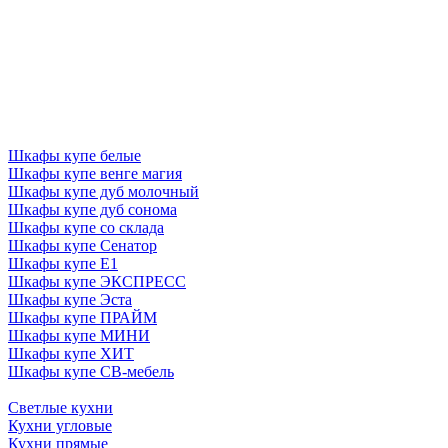
Шкафы купе белые
Шкафы купе венге магия
Шкафы купе дуб молочный
Шкафы купе дуб сонома
Шкафы купе со склада
Шкафы купе Сенатор
Шкафы купе Е1
Шкафы купе ЭКСПРЕСС
Шкафы купе Эста
Шкафы купе ПРАЙМ
Шкафы купе МИНИ
Шкафы купе ХИТ
Шкафы купе СВ-мебель
Светлые кухни
Кухни угловые
Кухни прямые