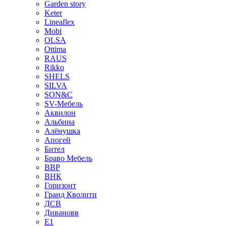
Garden story
Keter
Lineaflex
Mobi
OLSA
Ottima
RAUS
Rikko
SHELS
SILVA
SON&C
SV-Мебель
Аквилон
Альбина
Алёнушка
Апогей
Бител
Браво Мебель
ВВР
ВНК
Горизонт
Гранд Кволити
ДСВ
Дивановв
Е1