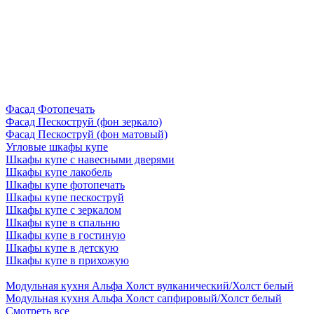
Фасад Фотопечать
Фасад Пескоструй (фон зеркало)
Фасад Пескоструй (фон матовый)
Угловые шкафы купе
Шкафы купе с навесными дверями
Шкафы купе лакобель
Шкафы купе фотопечать
Шкафы купе пескоструй
Шкафы купе с зеркалом
Шкафы купе в спальню
Шкафы купе в гостиную
Шкафы купе в детскую
Шкафы купе в прихожую
Модульная кухня Альфа Холст вулканический/Холст белый
Модульная кухня Альфа Холст сапфировый/Холст белый
Смотреть все