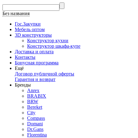
Без названия
Гос.Закупки
Мебель оптом
3D конструкторы
Конструктор кухни
Конструктор шкафа-купе
Доставка и оплата
Контакты
Бонусная программа
Ещё
Договор публичной оферты
Гарантия и возврат
Бренды
Anrex
BRABIX
BRW
Bereket
City
Compass
Domani
Dr.Gans
Florentina