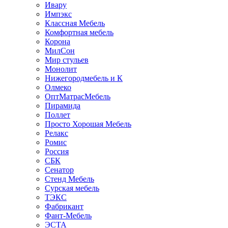
Ивару
Импэкс
Классная Мебель
Комфортная мебель
Корона
МилСон
Мир стульев
Монолит
Нижегородмебель и К
Олмеко
ОптМатрасМебель
Пирамида
Поллет
Просто Хорошая Мебель
Релакс
Ромис
Россия
СБК
Сенатор
Стенд Мебель
Сурская мебель
ТЭКС
Фабрикант
Фант-Мебель
ЭСТА