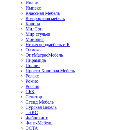
Ивару
Импэкс
Классная Мебель
Комфортная мебель
Корона
МилСон
Мир стульев
Монолит
Нижегородмебель и К
Олмеко
ОптМатрасМебель
Пирамида
Поллет
Просто Хорошая Мебель
Релакс
Ромис
Россия
СБК
Сенатор
Стенд Мебель
Сурская мебель
ТЭКС
Фабрикант
Фант-Мебель
ЭСТА