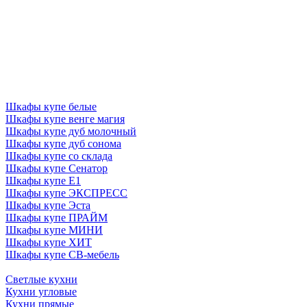
Шкафы купе белые
Шкафы купе венге магия
Шкафы купе дуб молочный
Шкафы купе дуб сонома
Шкафы купе со склада
Шкафы купе Сенатор
Шкафы купе Е1
Шкафы купе ЭКСПРЕСС
Шкафы купе Эста
Шкафы купе ПРАЙМ
Шкафы купе МИНИ
Шкафы купе ХИТ
Шкафы купе СВ-мебель
Светлые кухни
Кухни угловые
Кухни прямые