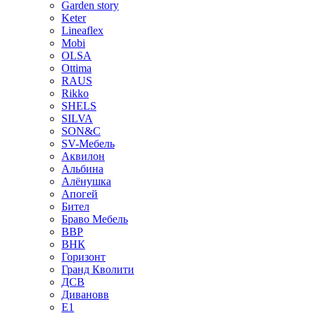
Garden story
Keter
Lineaflex
Mobi
OLSA
Ottima
RAUS
Rikko
SHELS
SILVA
SON&C
SV-Мебель
Аквилон
Альбина
Алёнушка
Апогей
Бител
Браво Мебель
ВВР
ВНК
Горизонт
Гранд Кволити
ДСВ
Дивановв
Е1