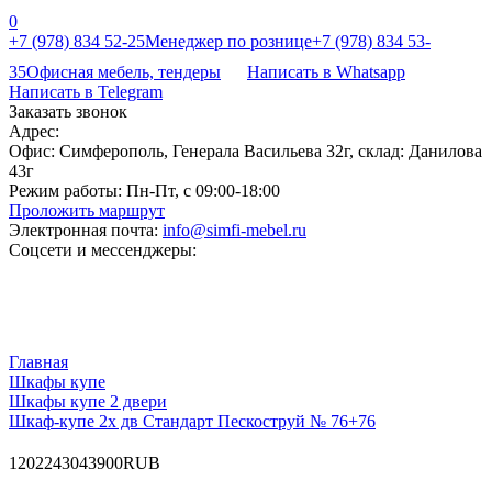
0
+7 (978) 834 52-25
Менеджер по рознице
+7 (978) 834 53-
35
Офисная мебель, тендеры
Написать в Whatsapp
Написать в Telegram
Заказать звонок
Адрес:
Офис: Симферополь, Генерала Васильева 32г, склад: Данилова
43г
Режим работы:
Пн-Пт, с 09:00-18:00
Проложить маршрут
Электронная почта:
info@simfi-mebel.ru
Соцсети и мессенджеры:
Главная
Шкафы купе
Шкафы купе 2 двери
Шкаф-купе 2х дв Стандарт Пескоструй № 76+76
120
22430
43900
RUB