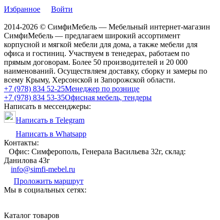
Избранное
Войти
2014-2026 © СимфиМебель — Мебельный интернет-магазин
СимфиМебель — предлагаем широкий ассортимент
корпусной и мягкой мебели для дома, а также мебели для
офиса и гостиниц. Участвуем в тенедерах, работаем по
прямым договорам. Более 50 производителей и 20 000
наименований. Осуществляем доставку, сборку и замеры по
всему Крыму, Херсонской и Запорожской области.
+7 (978) 834 52-25
Менеджер по рознице
+7 (978) 834 53-35
Офисная мебель, тендеры
Написать в мессенджеры:
Написать в Telegram
Написать в Whatsapp
Контакты:
Офис: Симферополь, Генерала Васильева 32г, склад:
Данилова 43г
info@simfi-mebel.ru
Проложить маршрут
Мы в социальных сетях:
Каталог товаров