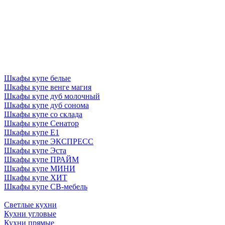
Шкафы купе белые
Шкафы купе венге магия
Шкафы купе дуб молочный
Шкафы купе дуб сонома
Шкафы купе со склада
Шкафы купе Сенатор
Шкафы купе Е1
Шкафы купе ЭКСПРЕСС
Шкафы купе Эста
Шкафы купе ПРАЙМ
Шкафы купе МИНИ
Шкафы купе ХИТ
Шкафы купе СВ-мебель
Светлые кухни
Кухни угловые
Кухни прямые