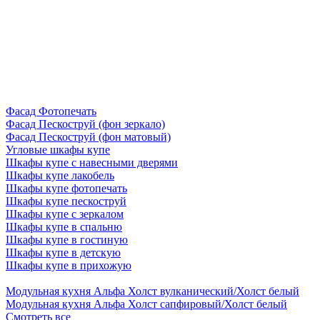
Фасад Фотопечать
Фасад Пескоструй (фон зеркало)
Фасад Пескоструй (фон матовый)
Угловые шкафы купе
Шкафы купе с навесными дверями
Шкафы купе лакобель
Шкафы купе фотопечать
Шкафы купе пескоструй
Шкафы купе с зеркалом
Шкафы купе в спальню
Шкафы купе в гостиную
Шкафы купе в детскую
Шкафы купе в прихожую
Модульная кухня Альфа Холст вулканический/Холст белый
Модульная кухня Альфа Холст сапфировый/Холст белый
Смотреть все