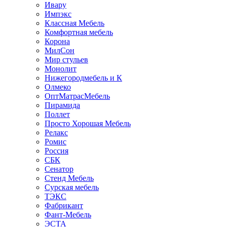
Ивару
Импэкс
Классная Мебель
Комфортная мебель
Корона
МилСон
Мир стульев
Монолит
Нижегородмебель и К
Олмеко
ОптМатрасМебель
Пирамида
Поллет
Просто Хорошая Мебель
Релакс
Ромис
Россия
СБК
Сенатор
Стенд Мебель
Сурская мебель
ТЭКС
Фабрикант
Фант-Мебель
ЭСТА