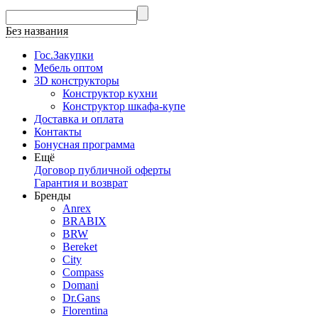
Без названия
Гос.Закупки
Мебель оптом
3D конструкторы
Конструктор кухни
Конструктор шкафа-купе
Доставка и оплата
Контакты
Бонусная программа
Ещё
Договор публичной оферты
Гарантия и возврат
Бренды
Anrex
BRABIX
BRW
Bereket
City
Compass
Domani
Dr.Gans
Florentina