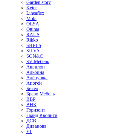
Garden story
Keter
Lineaflex
Mobi
OLSA
Ottima
RAUS
Rikko
SHELS
SILVA
SON&C
SV-Мебель
Аквилон
Альбина
Алёнушка
Апогей
Бител
Браво Мебель
ВВР
ВНК
Горизонт
Гранд Кволити
ДСВ
Дивановв
Е1