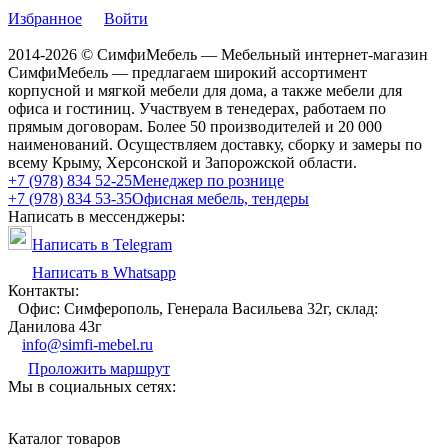
Избранное
Войти
2014-2026 © СимфиМебель — Мебельный интернет-магазин
СимфиМебель — предлагаем широкий ассортимент
корпусной и мягкой мебели для дома, а также мебели для
офиса и гостиниц. Участвуем в тенедерах, работаем по
прямым договорам. Более 50 производителей и 20 000
наименований. Осуществляем доставку, сборку и замеры по
всему Крыму, Херсонской и Запорожской области.
+7 (978) 834 52-25
Менеджер по рознице
+7 (978) 834 53-35
Офисная мебель, тендеры
Написать в мессенджеры:
Написать в Telegram
Написать в Whatsapp
Контакты:
Офис: Симферополь, Генерала Васильева 32г, склад:
Данилова 43г
info@simfi-mebel.ru
Проложить маршрут
Мы в социальных сетях:
Каталог товаров