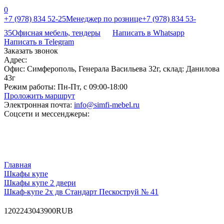
0
+7 (978) 834 52-25
Менеджер по рознице
+7 (978) 834 53-
35
Офисная мебель, тендеры
Написать в Whatsapp
Написать в Telegram
Заказать звонок
Адрес:
Офис: Симферополь, Генерала Васильева 32г, склад: Данилова
43г
Режим работы:
Пн-Пт, с 09:00-18:00
Проложить маршрут
Электронная почта:
info@simfi-mebel.ru
Соцсети и мессенджеры:
Главная
Шкафы купе
Шкафы купе 2 двери
Шкаф-купе 2х дв Стандарт Пескоструй № 41
120
22430
43900
RUB